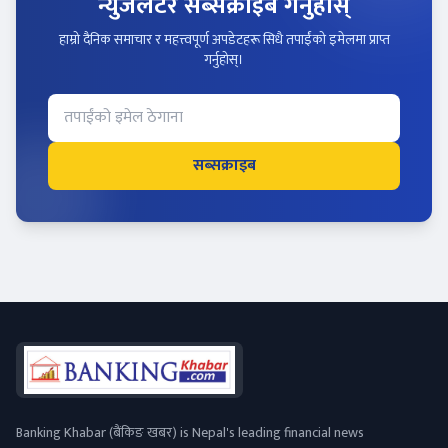
न्युजलेटर सब्सक्राइब गर्नुहोस्
हाम्रो दैनिक समाचार र महत्त्वपूर्ण अपडेटहरू सिधै तपाईंको इमेलमा प्राप्त
गर्नुहोस्।
सब्सक्राइब
Banking Khabar (बैंकिङ खबर) is Nepal's leading financial news