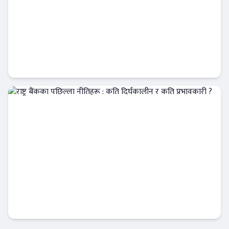
बैंकिङ कर्जा दुरुपयोग के हो ? के के गरेमा
दुरुपयोगको अभियोग लाग्छ ?
आजको विशेष
राष्ट्र बैंकका पछिल्ला नीतिहरू : कति दिर्घकालीन र
कति प्रभावकारी ?