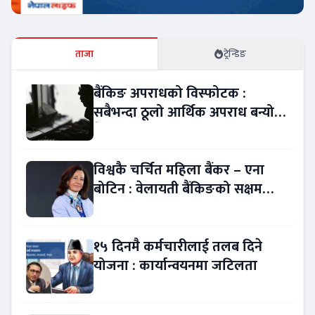
ताजा
ट्रेन्डिङ
बैंकिङ अपराधको विस्फोटक :
सबैभन्दा ठूलो आर्थिक अपराध बन्यो
बैंकिङ कसुर
विश्वकै चर्चित महिला बैंकर – एना
बोटिन : वेलायती बैंकिङको सक्षम
नेतृत्व !
१५ दिनमै कर्मचारीलाई तलब दिने
योजना : कार्यान्वयनमा जटिलता