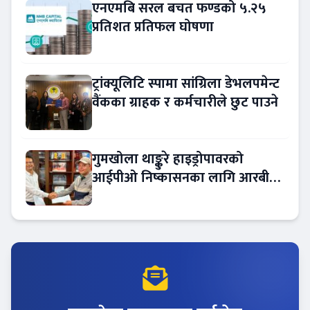
एनएमबि सरल बचत फण्डको ५.२५
प्रतिशत प्रतिफल घोषणा
ट्रांक्यूलिटि स्पामा सांग्रिला डेभलपमेन्ट
वैंकका ग्राहक र कर्मचारीले छुट पाउने
गुमखोला थाङ्कुरे हाइड्रोपावरको
आईपीओ निष्कासनका लागि आरबीबी
मर्चेन्ट नियुक्त