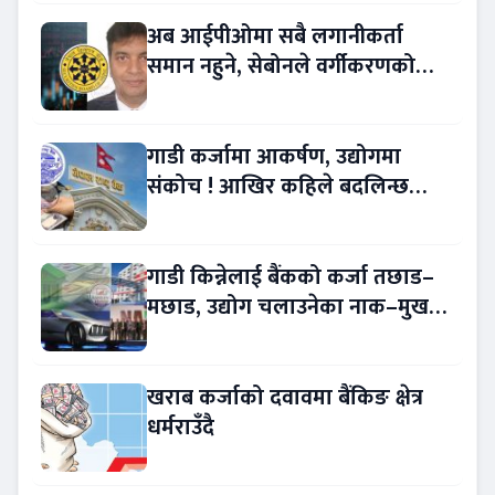
अब आईपीओमा सबै लगानीकर्ता
समान नहुने, सेबोनले वर्गीकरणको
प्रस्ताव अघि सार्‍यो
गाडी कर्जामा आकर्षण, उद्योगमा
संकोच ! आखिर कहिले बदलिन्छ
अर्थनीति ?
गाडी किन्नेलाई बैंकको कर्जा तछाड–
मछाड, उद्योग चलाउनेका नाक–मुख
सुके
खराब कर्जाको दवावमा बैंकिङ क्षेत्र
धर्मराउँदै