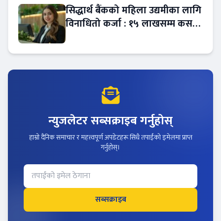
सिद्धार्थ बैंकको महिला उद्यमीका लागि
विनाधितो कर्जा : १५ लाखसम्म कसरी
लिने ?
न्युजलेटर सब्सक्राइब गर्नुहोस्
हाम्रो दैनिक समाचार र महत्त्वपूर्ण अपडेटहरू सिधै तपाईंको इमेलमा प्राप्त
गर्नुहोस्।
सब्सक्राइब