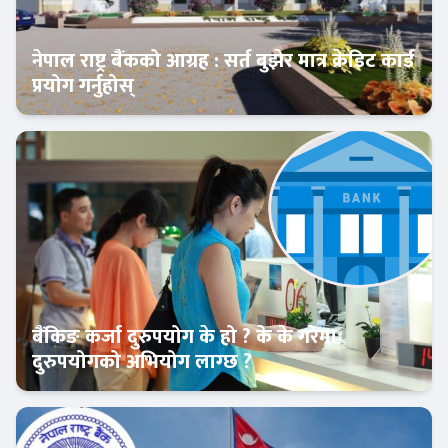
नेपाल राष्ट्र बैंकको आग्रह : सर्त बुझेर मात्र क्रेडिट कार्ड
प्रयोग गर्नुहोस्
Banner News
बैंकिङ कर्जा दुरुपयोग के हो ? के के गरेमा
दुरुपयोगको अभियोग लाग्छ ?
आजको विशेष