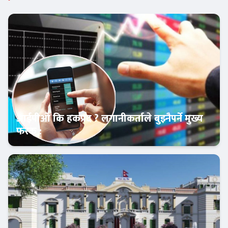
आईपीओ कि हकप्रद ? लगानीकर्ताले बुझ्नैपर्ने मुख्य
फरक :
क्यापिटल मार्केट