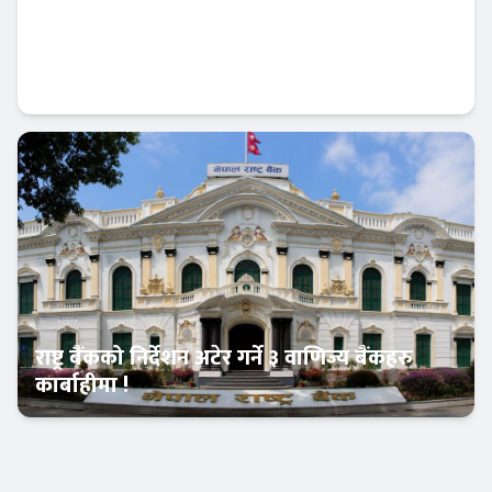
राष्ट्र बैंकको स्वायत्ततामाथि नयाँ बहस : मन्त्रिपरिषद्
हावी हुने संकेत !
आजको विशेष
राष्ट्र बैंकको निर्देशन अटेर गर्ने ३ वाणिज्य बैंकहरु
कार्बाहीमा !
Banner News