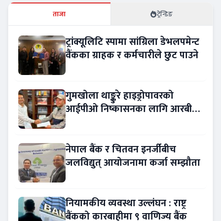
ताजा
ट्रेन्डिङ
ट्रांक्यूलिटि स्पामा सांग्रिला डेभलपमेन्ट
वैंकका ग्राहक र कर्मचारीले छुट पाउने
गुमखोला थाङ्कुरे हाइड्रोपावरको
आईपीओ निष्कासनका लागि आरबीबी
मर्चेन्ट नियुक्त
नेपाल बैंक र चितवन इनर्जीबीच
जलविद्युत् आयोजनामा कर्जा सम्झौता
नियामकीय व्यवस्था उल्लंघन : राष्ट्र
बैंकको कारबाहीमा ९ वाणिज्य बैंक