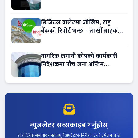
डिजिटल वालेटमा जोखिम, राष्ट्र
बैंकको रिपोर्ट भन्छ – लाखौं ग्राहकको
विवरण अप्रमाणित !
नागरिक लगानी कोषको कार्यकारी
निर्देशकमा पाँच जना अन्तिम
प्रतिस्पर्धामा
न्युजलेटर सब्सक्राइब गर्नुहोस्
हाम्रो दैनिक समाचार र महत्त्वपूर्ण अपडेटहरू सिधै तपाईंको इमेलमा प्राप्त