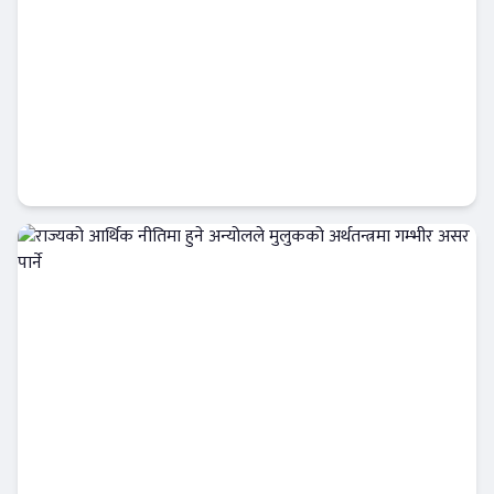
नियामकीय व्यवस्था उल्लंघन : राष्ट्र बैंकको
कारबाहीमा ९ वाणिज्य बैंक
आजको विशेष
राज्यको आर्थिक नीतिमा हुने अन्योलले मुलुकको
अर्थतन्त्रमा गम्भीर असर पार्ने