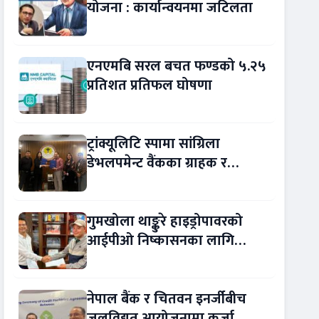
योजना : कार्यान्वयनमा जटिलता
एनएमबि सरल बचत फण्डको ५.२५
प्रतिशत प्रतिफल घोषणा
ट्रांक्यूलिटि स्पामा सांग्रिला
डेभलपमेन्ट वैंकका ग्राहक र
कर्मचारीले छुट पाउने
गुमखोला थाङ्कुरे हाइड्रोपावरको
आईपीओ निष्कासनका लागि
आरबीबी मर्चेन्ट नियुक्त
नेपाल बैंक र चितवन इनर्जीबीच
जलविद्युत् आयोजनामा कर्जा