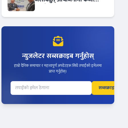
सम्झौता
न्युजलेटर सब्सक्राइब गर्नुहोस्
हाम्रो दैनिक समाचार र महत्त्वपूर्ण अपडेटहरू सिधै तपाईंको इमेलमा
प्राप्त गर्नुहोस्।
सब्सक्राइब