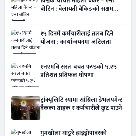
विश्वकै चर्चित महिला बैंकर – एना
बोटिन : वेलायती बैंकिङको सक्षम
नेतृत्व !
१५ दिनमै कर्मचारीलाई तलब दिने
योजना : कार्यान्वयनमा जटिलता
एनएमबि सरल बचत फण्डको ५.२५
प्रतिशत प्रतिफल घोषणा
ट्रांक्यूलिटि स्पामा सांग्रिला डेभलपमेन्ट
वैंकका ग्राहक र कर्मचारीले छुट पाउने
गुमखोला थाङ्कुरे हाइड्रोपावरको