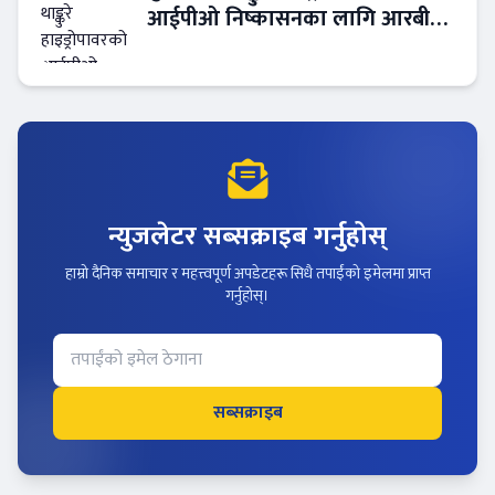
आईपीओ निष्कासनका लागि आरबीबी
मर्चेन्ट नियुक्त
न्युजलेटर सब्सक्राइब गर्नुहोस्
हाम्रो दैनिक समाचार र महत्त्वपूर्ण अपडेटहरू सिधै तपाईंको इमेलमा प्राप्त
गर्नुहोस्।
सब्सक्राइब