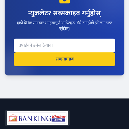
न्युजलेटर सब्सक्राइब गर्नुहोस्
हाम्रो दैनिक समाचार र महत्त्वपूर्ण अपडेटहरू सिधै तपाईंको इमेलमा प्राप्त
गर्नुहोस्।
सब्सक्राइब