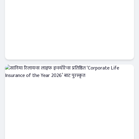
नेपाल लाइफले बीमा शुल्क आर्जनमा नयाँ इतिहास
रच्यो, १३ अर्ब रुपैयाँ नाघ्यो
इन्स्योरेन्स
सानिमा रिलायन्स लाइफ इन्स्योरेन्स प्रतिष्ठित
‘Corporate Life Insurance of the Year
2026’ बाट पुरस्कृत