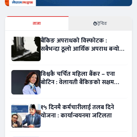
ताजा
ट्रेन्डिङ
बैंकिङ अपराधको विस्फोटक :
सबैभन्दा ठूलो आर्थिक अपराध बन्यो
बैंकिङ कसुर
विश्वकै चर्चित महिला बैंकर – एना
बोटिन : वेलायती बैंकिङको सक्षम
नेतृत्व !
१५ दिनमै कर्मचारीलाई तलब दिने
योजना : कार्यान्वयनमा जटिलता