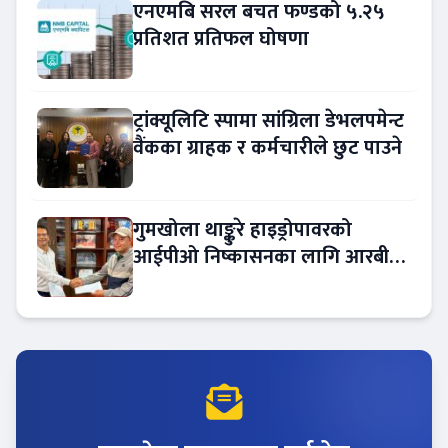
एनएमबि सरल बचत फण्डको ५.२५
प्रतिशत प्रतिफल घोषणा
ट्रांक्यूलिटि स्पामा सांग्रिला डेभलपमेन्ट
वैंकका ग्राहक र कर्मचारीले छुट पाउने
गुमखोला थाङ्कुरे हाइड्रोपावरको
आईपीओ निष्कासनका लागि आरबीबी
मर्चेन्ट नियुक्त