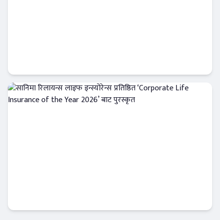
नेपाल लाइफले बीमा शुल्क आर्जनमा नयाँ इतिहास
रच्यो, १३ अर्ब रुपैयाँ नाघ्यो
इन्स्योरेन्स
सानिमा रिलायन्स लाइफ इन्स्योरेन्स प्रतिष्ठित
‘Corporate Life Insurance of the Year
2026’ बाट पुरस्कृत