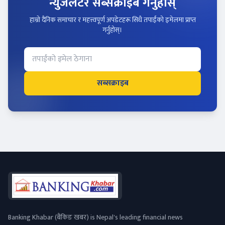
न्युजलेटर सब्सक्राइब गर्नुहोस्
हाम्रो दैनिक समाचार र महत्त्वपूर्ण अपडेटहरू सिधै तपाईंको इमेलमा प्राप्त
गर्नुहोस्।
सब्सक्राइब
Banking Khabar (बैंकिङ खबर) is Nepal's leading financial news