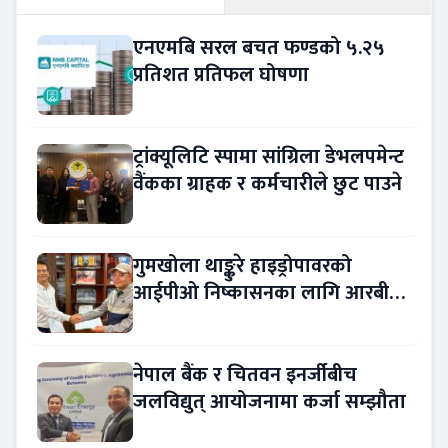
एनएमबि सरल बचत फण्डको ५.२५
प्रतिशत प्रतिफल घोषणा
ट्रांक्यूलिटि स्पामा सांग्रिला डेभलपमेन्ट
वैंकका ग्राहक र कर्मचारीले छुट पाउने
गुमखोला थाङ्कुरे हाइड्रोपावरको
आईपीओ निष्कासनका लागि आरबीबी
मर्चेन्ट नियुक्त
नेपाल बैंक र चितवन इनर्जीबीच
जलविद्युत् आयोजनामा कर्जा सम्झौता