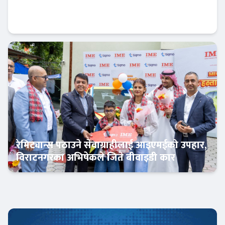
निःशुल्क डिम्याट र विशेष छुटसहित एनआईसी
एशिया क्यापिटलको नयाँ अफर
बैंक-वित्त
रेमिट्यान्स पठाउने सेवाग्राहीलाई आइएमईको उपहार,
विराटनगरका अभिषेकले जिते बीवाइडी कार
अटो-मार्केट