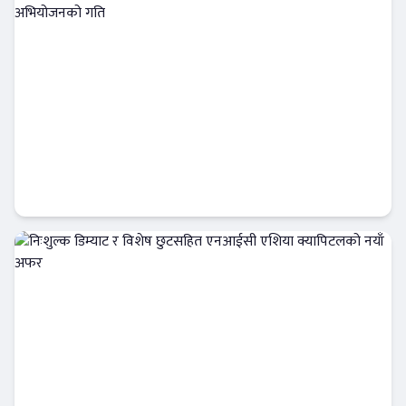
सम्पत्ति शुद्धीकरण नियन्त्रणमा नयाँ संकेत, विभागले
बढायो अनुसन्धान र अभियोजनको गति
अर्थतन्त्र