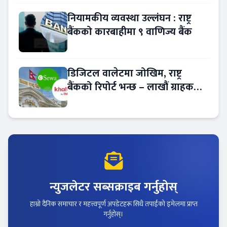
नियामकीय व्यवस्था उल्लंघन : राष्ट्र
बैंकको कारबाहीमा ९ वाणिज्य बैंक
डिजिटल वालेटमा जोखिम, राष्ट्र
बैंकको रिपोर्ट भन्छ – लाखौं ग्राहकको
विवरण अप्रमाणित !
न्युजलेटर सब्सक्राइब गर्नुहोस्
हाम्रो दैनिक समाचार र महत्त्वपूर्ण अपडेटहरू सिधै तपाईंको इमेलमा प्राप्त
गर्नुहोस्।