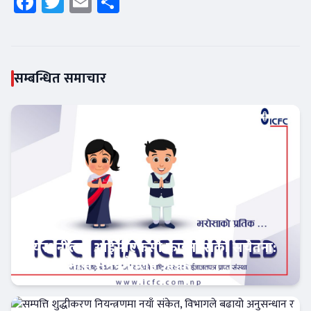
Facebook
Twitter
Email
Share
सम्बन्धित समाचार
सेयरधनीलाई आईसीएफसी फाइनान्सको सचेतना:
बाँकी लाभांश समयमै लिन आग्रह
फिन–टेक