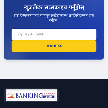
न्युजलेटर सब्सक्राइब गर्नुहोस्
हाम्रो दैनिक समाचार र महत्त्वपूर्ण अपडेटहरू सिधै तपाईंको इमेलमा प्राप्त
गर्नुहोस्।
सब्सक्राइब