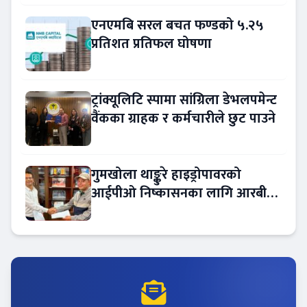
एनएमबि सरल बचत फण्डको ५.२५
प्रतिशत प्रतिफल घोषणा
ट्रांक्यूलिटि स्पामा सांग्रिला डेभलपमेन्ट
वैंकका ग्राहक र कर्मचारीले छुट पाउने
गुमखोला थाङ्कुरे हाइड्रोपावरको
आईपीओ निष्कासनका लागि आरबीबी
मर्चेन्ट नियुक्त