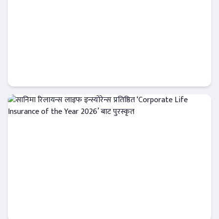
नेपाल लाइफले बीमा शुल्क आर्जनमा नयाँ इतिहास
रच्यो, १३ अर्ब रुपैयाँ नाघ्यो
इन्स्योरेन्स
सानिमा रिलायन्स लाइफ इन्स्योरेन्स प्रतिष्ठित
‘Corporate Life Insurance of the Year
2026’ बाट पुरस्कृत