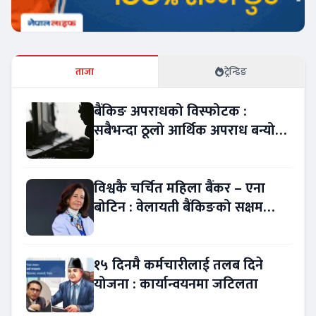
ताजा
ट्रेन्डिङ
बैंकिङ अपराधको विस्फोटक :
सबैभन्दा ठूलो आर्थिक अपराध बन्यो
बैंकिङ कसुर
विश्वकै चर्चित महिला बैंकर – एना
बोटिन : वेलायती बैंकिङको सक्षम
नेतृत्व !
१५ दिनमै कर्मचारीलाई तलब दिने
योजना : कार्यान्वयनमा जटिलता