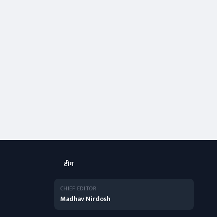
टीम
CHIEF EDITOR
Madhav Nirdosh