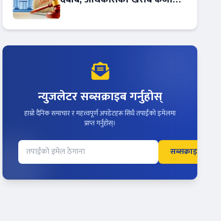
बढ्दो !
न्युजलेटर सब्सक्राइब गर्नुहोस्
हाम्रो दैनिक समाचार र महत्त्वपूर्ण अपडेटहरू सिधै तपाईंको इमेलमा
प्राप्त गर्नुहोस्।
सब्सक्राइब