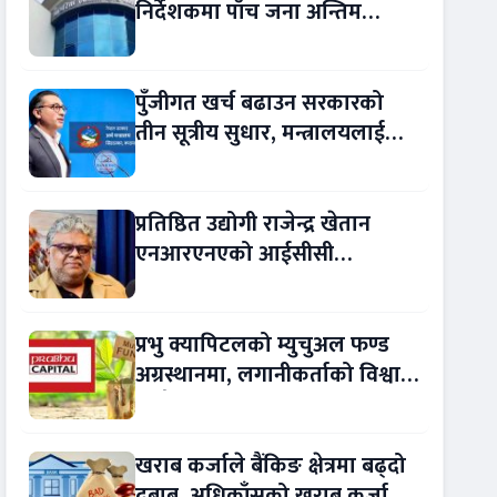
निर्देशकमा पाँच जना अन्तिम
प्रतिस्पर्धामा
पुँजीगत खर्च बढाउन सरकारको
तीन सूत्रीय सुधार, मन्त्रालयलाई
रकमान्तरको अधिकार
प्रतिष्ठित उद्योगी राजेन्द्र खेतान
एनआरएनएको आईसीसी
सल्लाहकार नियुक्त
प्रभु क्यापिटलको म्युचुअल फण्ड
अग्रस्थानमा, लगानीकर्ताको विश्वास
बढ्दै
खराब कर्जाले बैंकिङ क्षेत्रमा बढ्दो
दबाब, अधिकाँसको खराब कर्जा