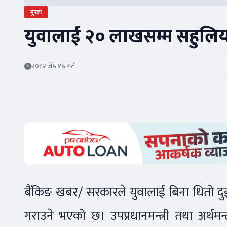
मुख्य
युवालाई २० लाखसम्म सहुलिय
२०८२ जेष्ठ १५ गते
बैंकिङ खबर/ सरकारले युवालाई बिना धितो द
गराउने भएको छ। उपप्रधानमन्त्री तथा अर्थमन्