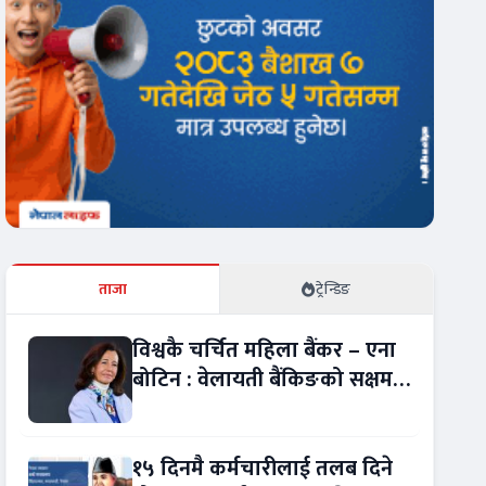
ताजा
ट्रेन्डिङ
विश्वकै चर्चित महिला बैंकर – एना
बोटिन : वेलायती बैंकिङको सक्षम
नेतृत्व !
१५ दिनमै कर्मचारीलाई तलब दिने