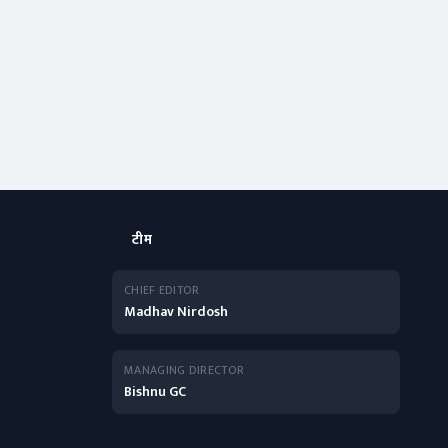
टीम
CHIEF EDITOR
Madhav Nirdosh
MANAGING DIRECTOR
Bishnu GC