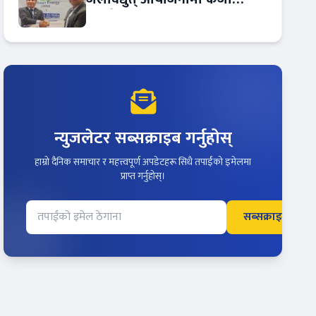
सम्झौता
न्युजलेटर सब्सक्राइब गर्नुहोस्
हाम्रो दैनिक समाचार र महत्त्वपूर्ण अपडेटहरू सिधै तपाईंको इमेलमा
प्राप्त गर्नुहोस्।
सब्सक्राइब