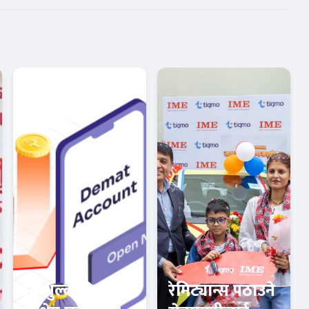
निःशुल्क डिम्याट र
रेमिट्यान्स पठाउने