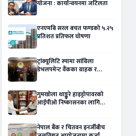
योजना : कार्यान्वयनमा जटिलता
एनएमबि सरल बचत फण्डको ५.२५
प्रतिशत प्रतिफल घोषणा
ट्रांक्यूलिटि स्पामा सांग्रिला
डेभलपमेन्ट वैंकका ग्राहक र
कर्मचारीले छुट पाउने
गुमखोला थाङ्कुरे हाइड्रोपावरको
आईपीओ निष्कासनका लागि
आरबीबी मर्चेन्ट नियुक्त
नेपाल बैंक र चितवन इनर्जीबीच
जलविद्युत् आयोजनामा कर्जा