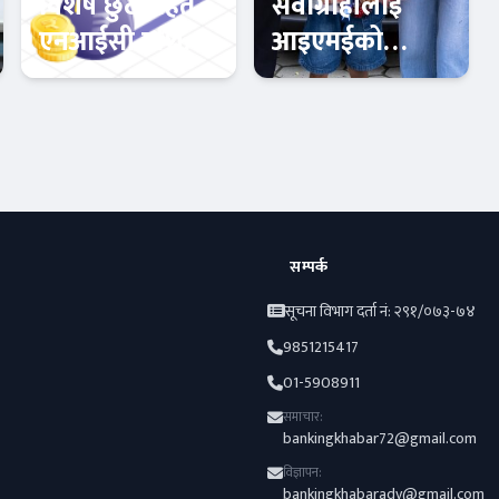
विशेष छुटसहित
सेवाग्राहीलाई
एनआईसी एशिया
आइएमईको
क्यापिटलको नयाँ
उपहार,
अफर
विराटनगरका
बैंक-वित्त
अटो-मार्केट
अभिषेकले जिते
बीवाइडी कार
सम्पर्क
सूचना विभाग दर्ता नं: २९१/०७३-७४
9851215417
01-5908911
समाचार:
bankingkhabar72@gmail.com
विज्ञापन:
bankingkhabaradv@gmail.com