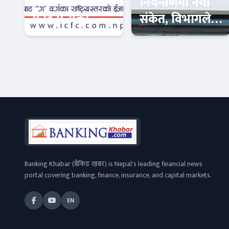
आईसीएफसी
नियन्त्रणमा नयाँ
फाइनान्सको
संकेत, विभागले
सचेतना: बाँकी
बढायो अनुसन्धान
लाभांश समयमै
र अभियोजनको
फिन–टेक
अर्थतन्त्र
लिन आग्रह
गति
Banking Khabar (बैंकिङ खबर) is Nepal's leading financial news
portal covering banking, finance, insurance, and capital markets.
EN