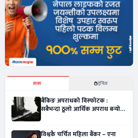
ताजा
ट्रेन्डिङ
बैंकिङ अपराधको विस्फोटक :
सबैभन्दा ठूलो आर्थिक अपराध बन्यो
बैंकिङ कसुर
विश्वकै चर्चित महिला बैंकर – एना