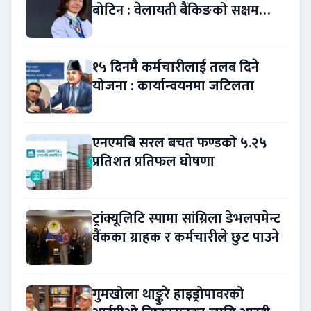
बोटिन : वेलायती बैंकिङको सक्षम
नेतृत्व !
१५ दिनमै कर्मचारीलाई तलब दिने
योजना : कार्यान्वयनमा जटिलता
एनएमबि सरल बचत फण्डको ५.२५
प्रतिशत प्रतिफल घोषणा
ट्रांक्यूलिटि स्पामा सांग्रिला डेभलपमेन्ट
वैंकका ग्राहक र कर्मचारीले छुट पाउने
गुमखोला थाङ्कुरे हाइड्रोपावरको