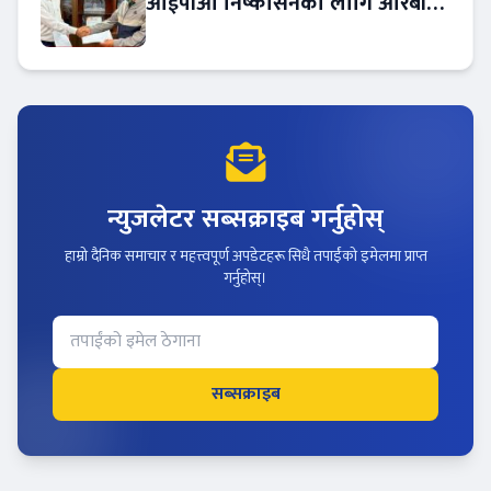
आईपीओ निष्कासनका लागि आरबीबी
मर्चेन्ट नियुक्त
न्युजलेटर सब्सक्राइब गर्नुहोस्
हाम्रो दैनिक समाचार र महत्त्वपूर्ण अपडेटहरू सिधै तपाईंको इमेलमा प्राप्त
गर्नुहोस्।
सब्सक्राइब