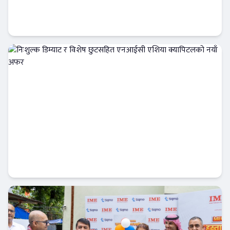
सम्पत्ति शुद्धीकरण नियन्त्रणमा नयाँ संकेत, विभागले
बढायो अनुसन्धान र अभियोजनको गति
अर्थतन्त्र
निःशुल्क डिम्याट र विशेष छुटसहित एनआईसी
एशिया क्यापिटलको नयाँ अफर
बैंक-वित्त