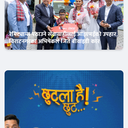
रेमिट्यान्स पठाउने सेवाग्राहीलाई आइएमईको उपहार,
विराटनगरका अभिषेकले जिते बीवाइडी कार
अटो-मार्केट