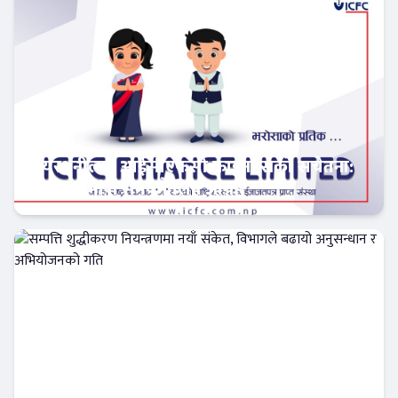
सेयरधनीलाई आईसीएफसी फाइनान्सको सचेतना:
बाँकी लाभांश समयमै लिन आग्रह
फिन–टेक