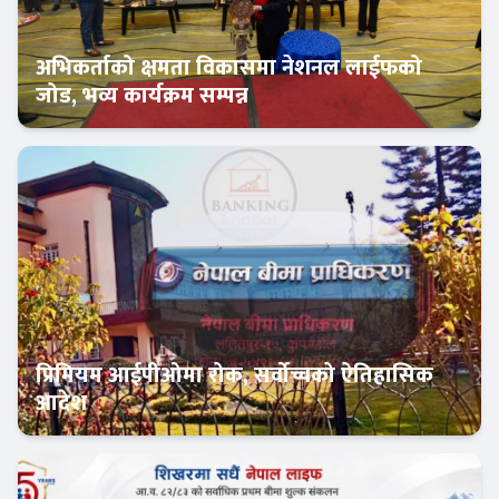
अभिकर्ताको क्षमता विकासमा नेशनल लाईफको
जोड, भव्य कार्यक्रम सम्पन्न
इन्स्योरेन्स
प्रिमियम आईपीओमा रोक, सर्वोच्चको ऐतिहासिक
आदेश
Banner News