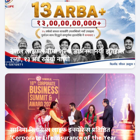
नेपाल लाइफले बीमा शुल्क आर्जनमा नयाँ इतिहास
रच्यो, १३ अर्ब रुपैयाँ नाघ्यो
इन्स्योरेन्स
सानिमा रिलायन्स लाइफ इन्स्योरेन्स प्रतिष्ठित
‘Corporate Life Insurance of the Year