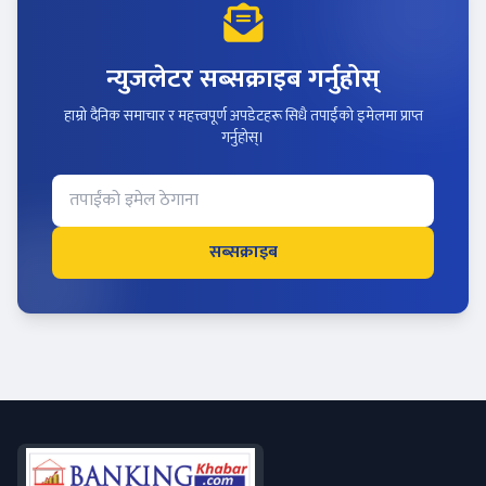
न्युजलेटर सब्सक्राइब गर्नुहोस्
हाम्रो दैनिक समाचार र महत्त्वपूर्ण अपडेटहरू सिधै तपाईंको इमेलमा प्राप्त
गर्नुहोस्।
सब्सक्राइब