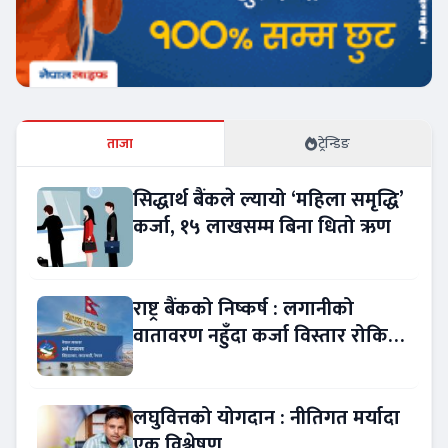
ताजा
ट्रेन्डिङ
सिद्धार्थ बैंकले ल्यायो ‘महिला समृद्धि’
कर्जा, १५ लाखसम्म बिना धितो ऋण
राष्ट्र बैंकको निष्कर्ष : लगानीको
वातावरण नहुँदा कर्जा विस्तार रोकियो
!
लघुवित्तको योगदान : नीतिगत मर्यादा
एक विश्लेषण