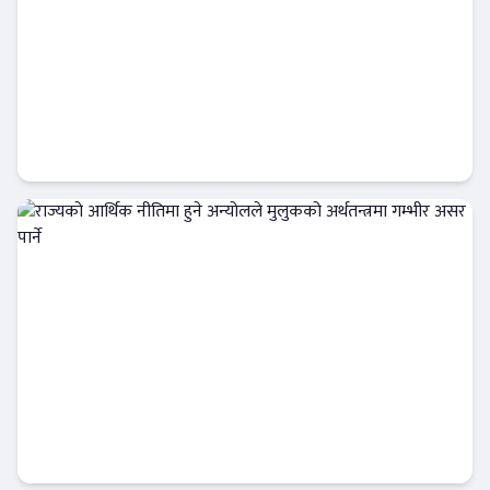
नियामकीय व्यवस्था उल्लंघन : राष्ट्र बैंकको
कारबाहीमा ९ वाणिज्य बैंक
आजको विशेष
राज्यको आर्थिक नीतिमा हुने अन्योलले मुलुकको
अर्थतन्त्रमा गम्भीर असर पार्ने