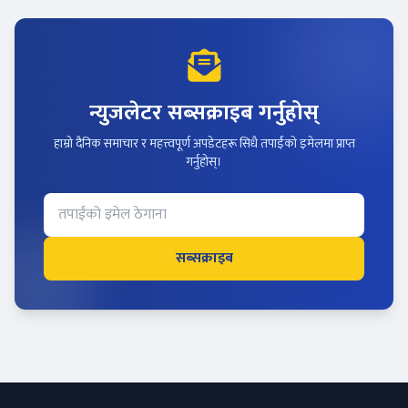
न्युजलेटर सब्सक्राइब गर्नुहोस्
हाम्रो दैनिक समाचार र महत्त्वपूर्ण अपडेटहरू सिधै तपाईंको इमेलमा प्राप्त
गर्नुहोस्।
सब्सक्राइब