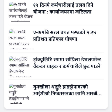
१५ दिनमै कर्मचारीलाई तलब दिने
योजना : कार्यान्वयनमा जटिलता
एनएमबि सरल बचत फण्डको ५.२५
प्रतिशत प्रतिफल घोषणा
ट्रांक्यूलिटि स्पामा सांग्रिला डेभलपमेन्ट
वैंकका ग्राहक र कर्मचारीले छुट पाउने
गुमखोला थाङ्कुरे हाइड्रोपावरको
आईपीओ निष्कासनका लागि आरबीबी
मर्चेन्ट नियुक्त