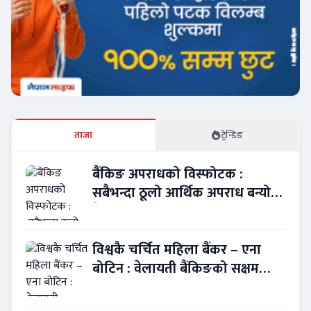
ताजा
ट्रेन्डिङ
बैंकिङ अपराधको विस्फोटक :
सबैभन्दा ठूलो आर्थिक अपराध बन्यो
बैंकिङ कसुर
विश्वकै चर्चित महिला बैंकर – एना
बोटिन : वेलायती बैंकिङको सक्षम
नेतृत्व !