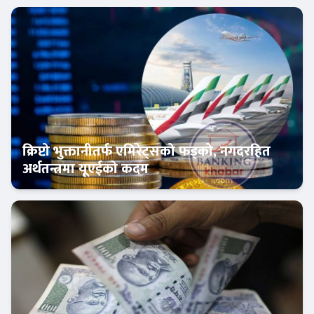
क्रिप्टो भुक्तानीतर्फ एमिरेट्सको फड्को, नगदरहित
अर्थतन्त्रमा यूएईको कदम
अन्तर्राष्ट्रिय बैंकिङ