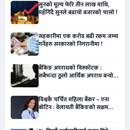
सुनको मूल्य फेरि तीन लाख माथि,
महँगिँदै सुनले बढायो बजारको चासो !
सहकारीमा एक करोड बढी रकम जम्मा
गर्नेहरु सरकारको निगरानीमा !
बैंकिङ अपराधको विस्फोटक :
सबैभन्दा ठूलो आर्थिक अपराध बन्यो
बैंकिङ कसुर
विश्वकै चर्चित महिला बैंकर – एना
बोटिन : वेलायती बैंकिङको सक्षम
नेतृत्व !