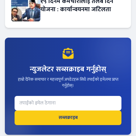
१५ दिनमै कर्मचारीलाई तलब दिने
योजना : कार्यान्वयनमा जटिलता
न्युजलेटर सब्सक्राइब गर्नुहोस्
हाम्रो दैनिक समाचार र महत्त्वपूर्ण अपडेटहरू सिधै तपाईंको इमेलमा प्राप्त
गर्नुहोस्।
सब्सक्राइब