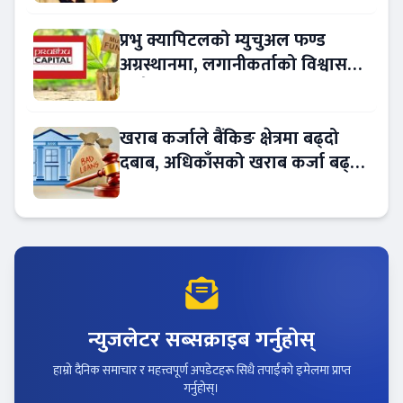
प्रभु क्यापिटलको म्युचुअल फण्ड
अग्रस्थानमा, लगानीकर्ताको विश्वास
बढ्दै
खराब कर्जाले बैंकिङ क्षेत्रमा बढ्दो
दबाब, अधिकाँसको खराब कर्जा बढ्दो
!
न्युजलेटर सब्सक्राइब गर्नुहोस्
हाम्रो दैनिक समाचार र महत्त्वपूर्ण अपडेटहरू सिधै तपाईंको इमेलमा प्राप्त
गर्नुहोस्।