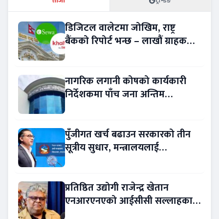
ताजा
ट्रेन्डिङ
डिजिटल वालेटमा जोखिम, राष्ट्र
बैंकको रिपोर्ट भन्छ – लाखौं ग्राहकको
विवरण अप्रमाणित !
नागरिक लगानी कोषको कार्यकारी
निर्देशकमा पाँच जना अन्तिम
प्रतिस्पर्धामा
पुँजीगत खर्च बढाउन सरकारको तीन
सूत्रीय सुधार, मन्त्रालयलाई
रकमान्तरको अधिकार
प्रतिष्ठित उद्योगी राजेन्द्र खेतान
एनआरएनएको आईसीसी सल्लाहकार
नियुक्त