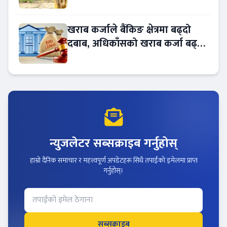
बढ्दै
खराब कर्जाले बैंकिङ क्षेत्रमा बढ्दो
दबाब, अधिकाँसको खराब कर्जा बढ्दो
!
न्युजलेटर सब्सक्राइब गर्नुहोस्
हाम्रो दैनिक समाचार र महत्त्वपूर्ण अपडेटहरू सिधै तपाईंको इमेलमा प्राप्त
गर्नुहोस्।
सब्सक्राइब