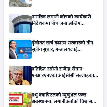
विवरण अप्रमाणित !
नागरिक लगानी कोषको कार्यकारी
निर्देशकमा पाँच जना अन्तिम
प्रतिस्पर्धामा
पुँजीगत खर्च बढाउन सरकारको तीन
सूत्रीय सुधार, मन्त्रालयलाई
रकमान्तरको अधिकार
प्रतिष्ठित उद्योगी राजेन्द्र खेतान
एनआरएनएको आईसीसी सल्लाहकार
नियुक्त
प्रभु क्यापिटलको म्युचुअल फण्ड
अग्रस्थानमा, लगानीकर्ताको विश्वास