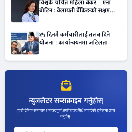
विश्वकै चर्चित महिला बैंकर – एना
बोटिन : वेलायती बैंकिङको सक्षम
नेतृत्व !
१५ दिनमै कर्मचारीलाई तलब दिने
योजना : कार्यान्वयनमा जटिलता
न्युजलेटर सब्सक्राइब गर्नुहोस्
हाम्रो दैनिक समाचार र महत्त्वपूर्ण अपडेटहरू सिधै तपाईंको इमेलमा प्राप्त
गर्नुहोस्।