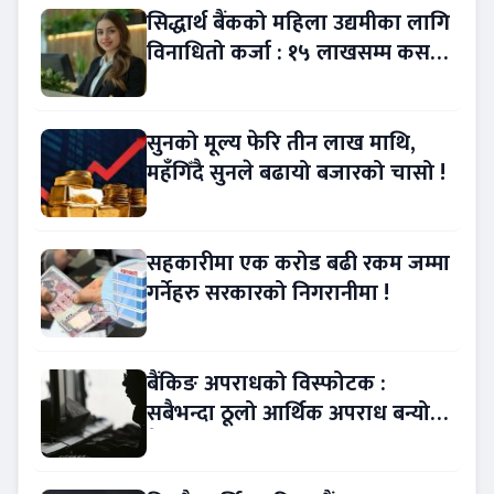
सिद्धार्थ बैंकको महिला उद्यमीका लागि
विनाधितो कर्जा : १५ लाखसम्म कसरी
लिने ?
सुनको मूल्य फेरि तीन लाख माथि,
महँगिँदै सुनले बढायो बजारको चासो !
सहकारीमा एक करोड बढी रकम जम्मा
गर्नेहरु सरकारको निगरानीमा !
बैंकिङ अपराधको विस्फोटक :
सबैभन्दा ठूलो आर्थिक अपराध बन्यो
बैंकिङ कसुर