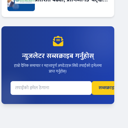
आम्दानीमा छलाङ !
न्युजलेटर सब्सक्राइब गर्नुहोस्
हाम्रो दैनिक समाचार र महत्त्वपूर्ण अपडेटहरू सिधै तपाईंको इमेलमा
प्राप्त गर्नुहोस्।
सब्सक्राइब