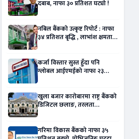
दबाब, नाफा ३० प्रतिशत घट्यो !
नबिल बैंकको उत्कृष्ट रिपोर्ट : नाफा
३४ प्रतिशत बृद्धि , लाभांश क्षमता
पनि बढ्यो !
कर्जा विस्तार सुस्त हुँदा पनि
ग्लोबल आईएमईको नाफा २३
प्रतिशत बढ्यो !
खुला बजार कारोबारमा राष्ट्र बैंकको
डिजिटल छलाङ, तरलता
व्यवस्थापन थप प्रविधिमैत्री
गरिमा विकास बैंकको नाफा ३५
प्रतिशत बढ्यो, प्रोभिजनिङ घट्दा