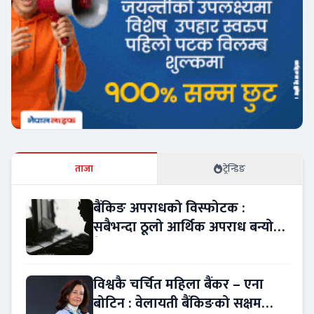
ताजा
ट्रेन्डिङ
बैंकिङ अपराधको विस्फोटक :
सबैभन्दा ठूलो आर्थिक अपराध बन्यो
बैंकिङ कसुर
विश्वकै चर्चित महिला बैंकर – एना
बोटिन : वेलायती बैंकिङको सक्षम