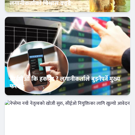
लगानीकर्ताको विश्वास बढ्दै
Banner News
आईपीओ कि हकप्रद ? लगानीकर्ताले बुझ्नैपर्ने मुख्य
फरक :
क्यापिटल मार्केट