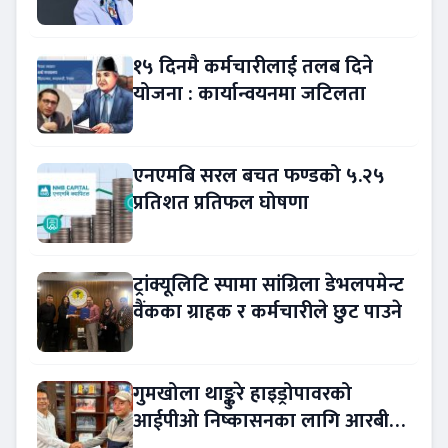
नेतृत्व !
१५ दिनमै कर्मचारीलाई तलब दिने
योजना : कार्यान्वयनमा जटिलता
एनएमबि सरल बचत फण्डको ५.२५
प्रतिशत प्रतिफल घोषणा
ट्रांक्यूलिटि स्पामा सांग्रिला डेभलपमेन्ट
वैंकका ग्राहक र कर्मचारीले छुट पाउने
गुमखोला थाङ्कुरे हाइड्रोपावरको
आईपीओ निष्कासनका लागि आरबीबी