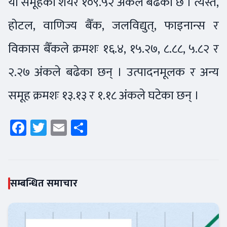
यो समूहको शेयर १०९.५२ अंकले बढेको छ । त्यस्तै,
होटल, वाणिज्य बैँक, जलविद्युत्, फाइनान्स र
विकास बैँकले क्रमशः १६.४, १५.२७, ८.८८, ५.८२ र
२.२७ अंकले बढेका छन् । उत्पादनमूलक र अन्य
समूह क्रमशः १३.१३ र १.१८ अंकले घटेका छन् ।
Facebook
Twitter
Email
Share
सम्बन्धित समाचार