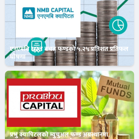
एनएमबि सरल बचत फण्डको ५.२५ प्रतिशत प्रतिफल
घोषणा
क्यापिटल मार्केट
प्रभु क्यापिटलको म्युचुअल फण्ड अग्रस्थानमा,