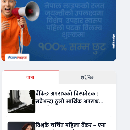
ताजा
ट्रेन्डिङ
बैंकिङ अपराधको विस्फोटक :
सबैभन्दा ठूलो आर्थिक अपराध
बन्यो बैंकिङ कसुर
विश्वकै चर्चित महिला बैंकर – एना