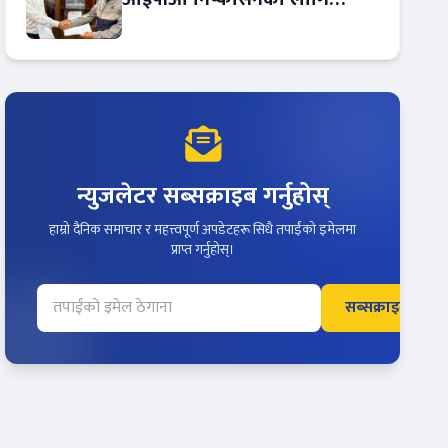
आरबीबी मर्चेन्ट नियुक्त
न्युजलेटर सब्सक्राइब गर्नुहोस्
हाम्रो दैनिक समाचार र महत्त्वपूर्ण अपडेटहरू सिधै तपाईंको इमेलमा
प्राप्त गर्नुहोस्।
सब्सक्राइब