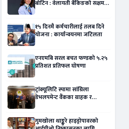
बोटिन : वेलायती बैंकिङको सक्षम
नेतृत्व !
१५ दिनमै कर्मचारीलाई तलब दिने
योजना : कार्यान्वयनमा जटिलता
एनएमबि सरल बचत फण्डको ५.२५
प्रतिशत प्रतिफल घोषणा
ट्रांक्यूलिटि स्पामा सांग्रिला
डेभलपमेन्ट वैंकका ग्राहक र
कर्मचारीले छुट पाउने
गुमखोला थाङ्कुरे हाइड्रोपावरको
आईपीओ निष्कासनका लागि