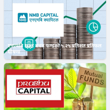
एनएमबि सरल बचत फण्डको ५.२५ प्रतिशत प्रतिफल
घोषणा
क्यापिटल मार्केट