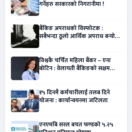
गर्नेहरु सरकारको निगरानीमा !
बैंकिङ अपराधको विस्फोटक :
सबैभन्दा ठूलो आर्थिक अपराध बन्यो
बैंकिङ कसुर
विश्वकै चर्चित महिला बैंकर – एना
बोटिन : वेलायती बैंकिङको सक्षम
नेतृत्व !
१५ दिनमै कर्मचारीलाई तलब दिने
योजना : कार्यान्वयनमा जटिलता
एनएमबि सरल बचत फण्डको ५.२५