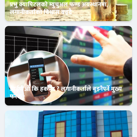
प्रभु क्यापिटलको म्युचुअल फण्ड अग्रस्थानमा,
लगानीकर्ताको विश्वास बढ्दै
Banner News
आईपीओ कि हकप्रद ? लगानीकर्ताले बुझ्नैपर्ने मुख्य
फरक :
क्यापिटल मार्केट