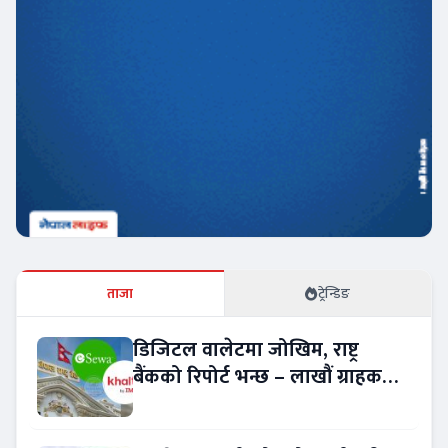
ताजा
ट्रेन्डिङ
डिजिटल वालेटमा जोखिम, राष्ट्र
बैंकको रिपोर्ट भन्छ – लाखौं ग्राहकको
विवरण अप्रमाणित !