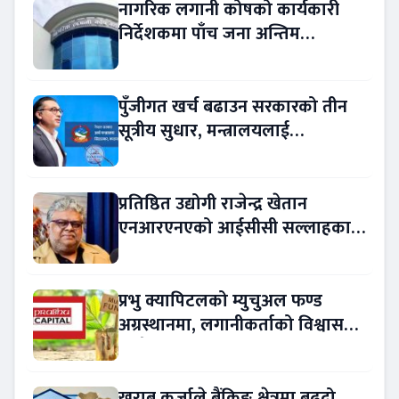
नागरिक लगानी कोषको कार्यकारी
निर्देशकमा पाँच जना अन्तिम
प्रतिस्पर्धामा
पुँजीगत खर्च बढाउन सरकारको तीन
सूत्रीय सुधार, मन्त्रालयलाई
रकमान्तरको अधिकार
प्रतिष्ठित उद्योगी राजेन्द्र खेतान
एनआरएनएको आईसीसी सल्लाहकार
नियुक्त
प्रभु क्यापिटलको म्युचुअल फण्ड
अग्रस्थानमा, लगानीकर्ताको विश्वास
बढ्दै
खराब कर्जाले बैंकिङ क्षेत्रमा बढ्दो