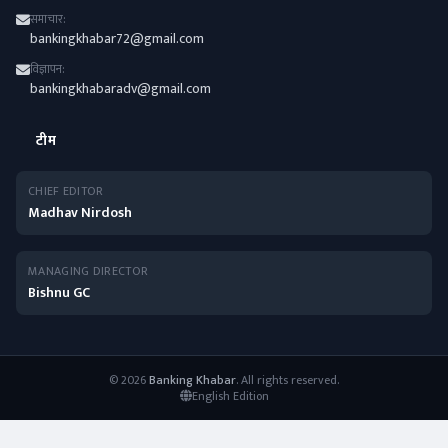
समाचार:
bankingkhabar72@gmail.com
विज्ञापन:
bankingkhabaradv@gmail.com
टीम
CHIEF EDITOR
Madhav Nirdosh
MANAGING DIRECTOR
Bishnu GC
© 2026
Banking Khabar
. All rights reserved.
English Edition