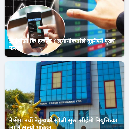
आईपीओ कि हकप्रद ? लगानीकर्ताले बुझ्नैपर्ने मुख्य
फरक :
क्यापिटल मार्केट
नेप्सेमा नयाँ नेतृत्वको खोजी सुरु, सीईओ नियुक्तिका
लागि खुल्यो आवेदन