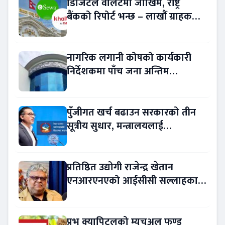
डिजिटल वालेटमा जोखिम, राष्ट्र
बैंकको रिपोर्ट भन्छ – लाखौं ग्राहकको
विवरण अप्रमाणित !
नागरिक लगानी कोषको कार्यकारी
निर्देशकमा पाँच जना अन्तिम
प्रतिस्पर्धामा
पुँजीगत खर्च बढाउन सरकारको तीन
सूत्रीय सुधार, मन्त्रालयलाई
रकमान्तरको अधिकार
प्रतिष्ठित उद्योगी राजेन्द्र खेतान
एनआरएनएको आईसीसी सल्लाहकार
नियुक्त
प्रभु क्यापिटलको म्युचुअल फण्ड