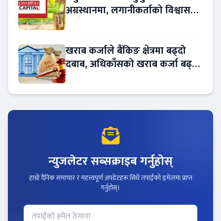
अग्रस्थानमा, लगानीकर्ताको विश्वास
बढ्दै
खराब कर्जाले बैंकिङ क्षेत्रमा बढ्दो
दबाब, अधिकाँसको खराब कर्जा बढ्दो
!
न्युजलेटर सब्सक्राइब गर्नुहोस्
हाम्रो दैनिक समाचार र महत्त्वपूर्ण अपडेटहरू सिधै तपाईंको इमेलमा प्राप्त
गर्नुहोस्।