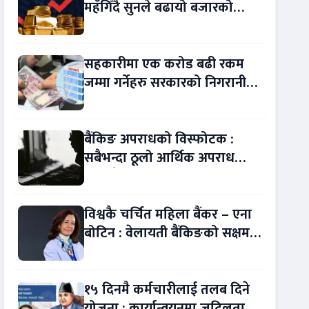
महँगिँदै सुनले बढायो बजारको
चासो !
सहकारीमा एक करोड बढी रकम
जम्मा गर्नेहरु सरकारको निगरानीमा
!
बैंकिङ अपराधको विस्फोटक :
सबैभन्दा ठूलो आर्थिक अपराध
बन्यो बैंकिङ कसुर
विश्वकै चर्चित महिला बैंकर – एना
बोटिन : वेलायती बैंकिङको सक्षम
नेतृत्व !
१५ दिनमै कर्मचारीलाई तलब दिने
योजना : कार्यान्वयनमा जटिलता