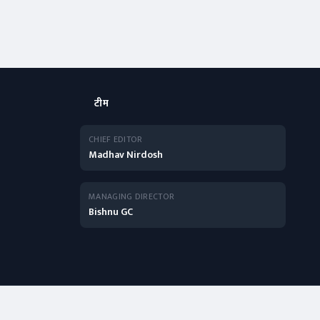
टीम
CHIEF EDITOR
Madhav Nirdosh
MANAGING DIRECTOR
Bishnu GC
English Edition