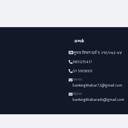
फरक :
खुल्यो आवेदन
सम्पर्क
सूचना विभाग दर्ता नं: २९१/०७३-७४
9851215417
01-5908911
समाचार:
bankingkhabar72@gmail.com
विज्ञापन:
bankingkhabaradv@gmail.com