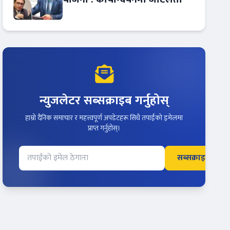
न्युजलेटर सब्सक्राइब गर्नुहोस्
हाम्रो दैनिक समाचार र महत्त्वपूर्ण अपडेटहरू सिधै तपाईंको इमेलमा
प्राप्त गर्नुहोस्।
सब्सक्राइब