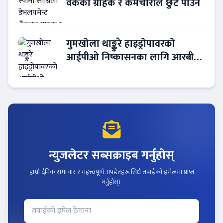
वैंकका ग्राहक र कर्मचारीले छुट पाउने
गुमखोला थाङ्कुरे हाइड्रोपावरको
आईपीओ निष्कासनका लागि आरबीबी
मर्चेन्ट नियुक्त
न्युजलेटर सब्सक्राइब गर्नुहोस्
हाम्रो दैनिक समाचार र महत्त्वपूर्ण अपडेटहरू सिधै तपाईंको इमेलमा प्राप्त
गर्नुहोस्।