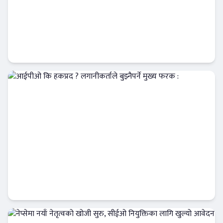
प्रभु क्यापिटलको म्युचुअल फण्ड अग्रस्थानमा,
लगानीकर्ताको विश्वास बढ्दै
Banner News
आईपीओ कि हकप्रद ? लगानीकर्ताले बुझ्नैपर्ने मुख्य
फरक :
क्यापिटल मार्केट