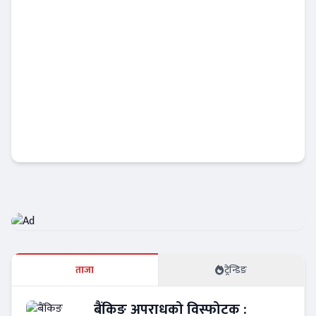
नेप्सेमा नयाँ नेतृत्वको खोजी सुरु, सीईओ नियुक्तिका
लागि खुल्यो आवेदन
अर्थतन्त्र
ताजा
ट्रेन्डिङ
बैंकिङ अपराधको विस्फोटक :