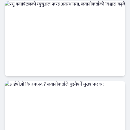
क्यापिटल मार्केट
प्रभु क्यापिटलको म्युचुअल फण्ड अग्रस्थानमा,
लगानीकर्ताको विश्वास बढ्दै
Banner News