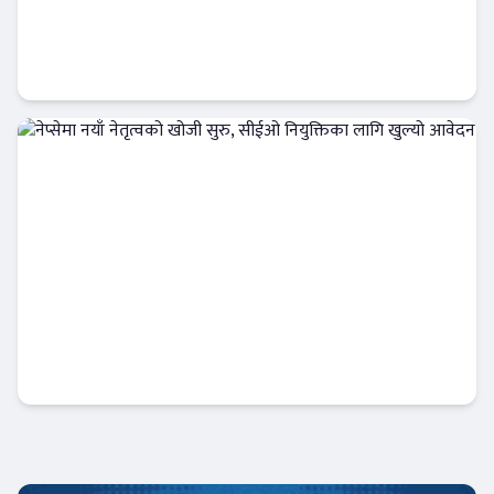
आईपीओ कि हकप्रद ? लगानीकर्ताले बुझ्नैपर्ने मुख्य
फरक :
क्यापिटल मार्केट
नेप्सेमा नयाँ नेतृत्वको खोजी सुरु, सीईओ नियुक्तिका
लागि खुल्यो आवेदन
अर्थतन्त्र