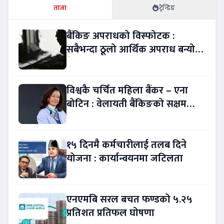
ताजा
ट्रेन्डिङ
बैंकिङ अपराधको विस्फोटक :
सबैभन्दा ठूलो आर्थिक अपराध बन्यो
बैंकिङ कसुर
विश्वकै चर्चित महिला बैंकर – एना
बोटिन : वेलायती बैंकिङको सक्षम
नेतृत्व !
१५ दिनमै कर्मचारीलाई तलब दिने
योजना : कार्यान्वयनमा जटिलता
एनएमबि सरल बचत फण्डको ५.२५
प्रतिशत प्रतिफल घोषणा