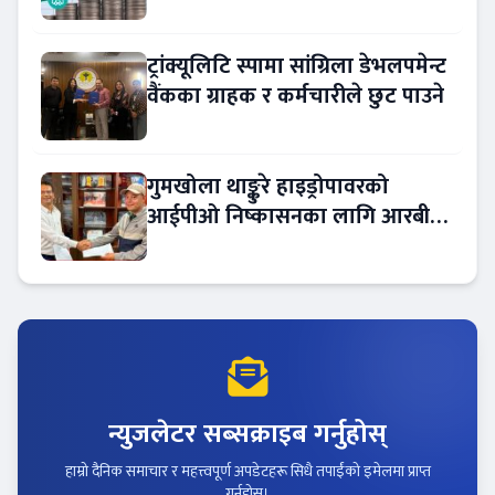
ट्रांक्यूलिटि स्पामा सांग्रिला डेभलपमेन्ट
वैंकका ग्राहक र कर्मचारीले छुट पाउने
गुमखोला थाङ्कुरे हाइड्रोपावरको
आईपीओ निष्कासनका लागि आरबीबी
मर्चेन्ट नियुक्त
न्युजलेटर सब्सक्राइब गर्नुहोस्
हाम्रो दैनिक समाचार र महत्त्वपूर्ण अपडेटहरू सिधै तपाईंको इमेलमा प्राप्त
गर्नुहोस्।