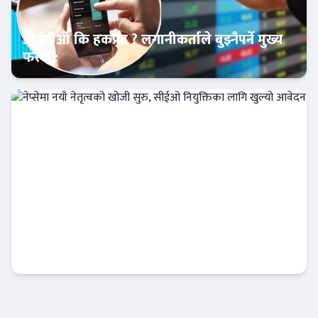
आईपीओ कि हकप्रद ? लगानीकर्ताले बुझ्नैपर्ने मुख्य
फरक :
क्यापिटल मार्केट
नेप्सेमा नयाँ नेतृत्वको खोजी सुरु, सीईओ नियुक्तिका
लागि खुल्यो आवेदन
अर्थतन्त्र