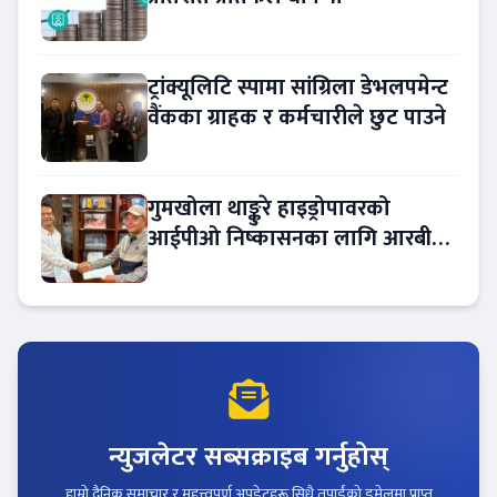
ट्रांक्यूलिटि स्पामा सांग्रिला डेभलपमेन्ट
वैंकका ग्राहक र कर्मचारीले छुट पाउने
गुमखोला थाङ्कुरे हाइड्रोपावरको
आईपीओ निष्कासनका लागि आरबीबी
मर्चेन्ट नियुक्त
न्युजलेटर सब्सक्राइब गर्नुहोस्
हाम्रो दैनिक समाचार र महत्त्वपूर्ण अपडेटहरू सिधै तपाईंको इमेलमा प्राप्त