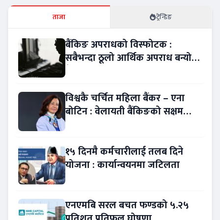
ताजा
ट्रेन्डिङ
बैंकिङ अपराधको विस्फोटक :
सबैभन्दा ठूलो आर्थिक अपराध बन्यो
बैंकिङ कसुर
विश्वकै चर्चित महिला बैंकर – एना
बोटिन : वेलायती बैंकिङको सक्षम
नेतृत्व !
१५ दिनमै कर्मचारीलाई तलब दिने
योजना : कार्यान्वयनमा जटिलता
एनएमबि सरल बचत फण्डको ५.२५
प्रतिशत प्रतिफल घोषणा