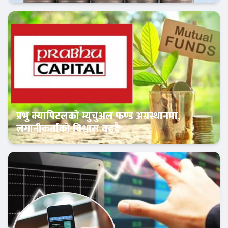
क्यापिटल मार्केट
प्रभु क्यापिटलको म्युचुअल फण्ड अग्रस्थानमा,
लगानीकर्ताको विश्वास बढ्दै
Banner News