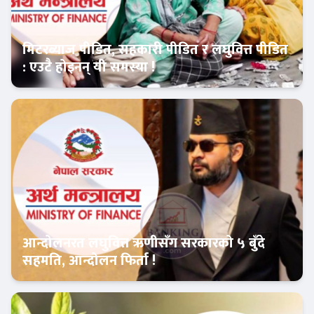
मिटरब्याज पीडित, सहकारी पीडित र लघुवित्त पीडित
: एउटै होइनन् यी समस्या !
Banner News
आन्दोलनरत लघुवित्त ऋणीसँग सरकारको ५ बुँदे
सहमति, आन्दोलन फिर्ता !
आजको विशेष