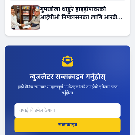
गुमखोला थाङ्कुरे हाइड्रोपावरको
आईपीओ निष्कासनका लागि आरबीबी
मर्चेन्ट नियुक्त
न्युजलेटर सब्सक्राइब गर्नुहोस्
हाम्रो दैनिक समाचार र महत्त्वपूर्ण अपडेटहरू सिधै तपाईंको इमेलमा प्राप्त
गर्नुहोस्।
सब्सक्राइब