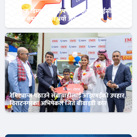
निःशुल्क डिम्याट र विशेष छुटसहित एनआईसी
एशिया क्यापिटलको नयाँ अफर
बैंक-वित्त
रेमिट्यान्स पठाउने सेवाग्राहीलाई आइएमईको उपहार,
विराटनगरका अभिषेकले जिते बीवाइडी कार
अटो-मार्केट