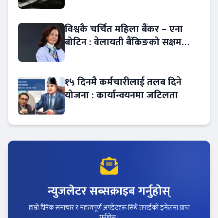
बैंकिङ कसुर
विश्वकै चर्चित महिला बैंकर – एना
बोटिन : वेलायती बैंकिङको सक्षम
नेतृत्व !
१५ दिनमै कर्मचारीलाई तलब दिने
योजना : कार्यान्वयनमा जटिलता
न्युजलेटर सब्सक्राइब गर्नुहोस्
हाम्रो दैनिक समाचार र महत्त्वपूर्ण अपडेटहरू सिधै तपाईंको इमेलमा प्राप्त
गर्नुहोस्।