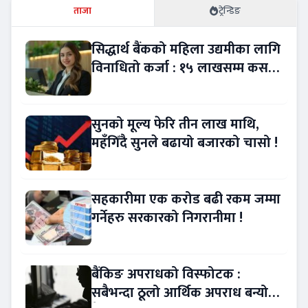
ताजा
ट्रेन्डिङ
सिद्धार्थ बैंकको महिला उद्यमीका लागि
विनाधितो कर्जा : १५ लाखसम्म कसरी
लिने ?
सुनको मूल्य फेरि तीन लाख माथि,
महँगिँदै सुनले बढायो बजारको चासो !
सहकारीमा एक करोड बढी रकम जम्मा
गर्नेहरु सरकारको निगरानीमा !
बैंकिङ अपराधको विस्फोटक :
सबैभन्दा ठूलो आर्थिक अपराध बन्यो