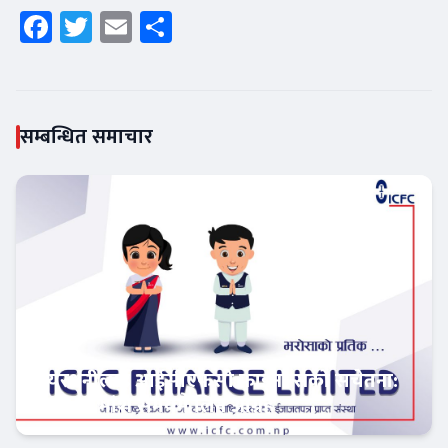
Facebook
Twitter
Email
Share
सम्बन्धित समाचार
सेयरधनीलाई आईसीएफसी फाइनान्सको सचेतना:
बाँकी लाभांश समयमै लिन आग्रह