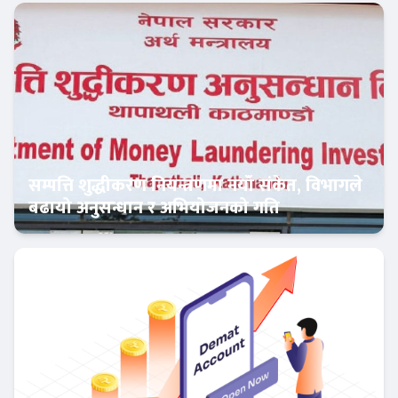
फिन–टेक
सम्पत्ति शुद्धीकरण नियन्त्रणमा नयाँ संकेत, विभागले
बढायो अनुसन्धान र अभियोजनको गति
अर्थतन्त्र