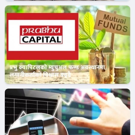
क्यापिटल मार्केट
प्रभु क्यापिटलको म्युचुअल फण्ड अग्रस्थानमा,
लगानीकर्ताको विश्वास बढ्दै
Banner News