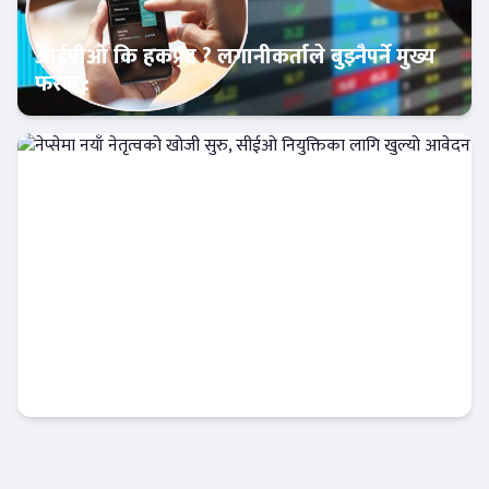
आईपीओ कि हकप्रद ? लगानीकर्ताले बुझ्नैपर्ने मुख्य
फरक :
क्यापिटल मार्केट
नेप्सेमा नयाँ नेतृत्वको खोजी सुरु, सीईओ नियुक्तिका
लागि खुल्यो आवेदन
अर्थतन्त्र