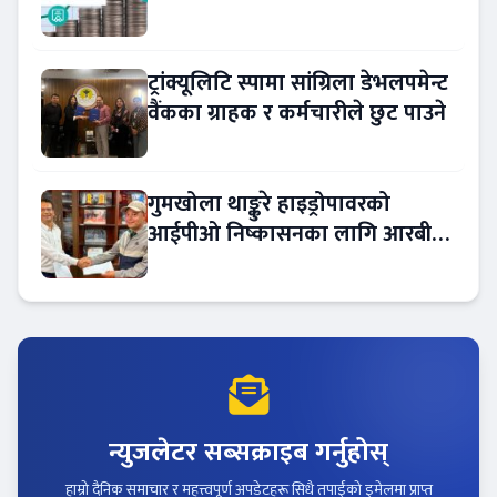
ट्रांक्यूलिटि स्पामा सांग्रिला डेभलपमेन्ट
वैंकका ग्राहक र कर्मचारीले छुट पाउने
गुमखोला थाङ्कुरे हाइड्रोपावरको
आईपीओ निष्कासनका लागि आरबीबी
मर्चेन्ट नियुक्त
न्युजलेटर सब्सक्राइब गर्नुहोस्
हाम्रो दैनिक समाचार र महत्त्वपूर्ण अपडेटहरू सिधै तपाईंको इमेलमा प्राप्त