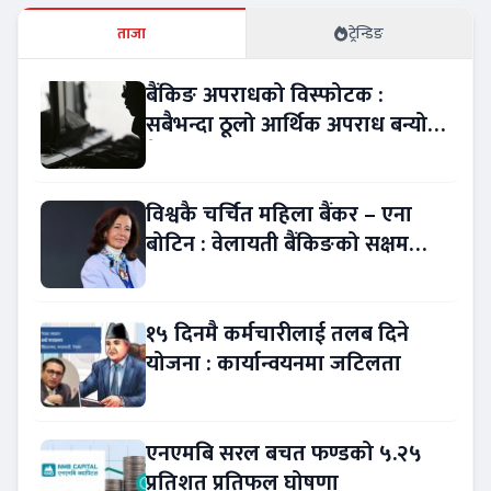
ताजा
ट्रेन्डिङ
बैंकिङ अपराधको विस्फोटक :
सबैभन्दा ठूलो आर्थिक अपराध बन्यो
बैंकिङ कसुर
विश्वकै चर्चित महिला बैंकर – एना
बोटिन : वेलायती बैंकिङको सक्षम
नेतृत्व !
१५ दिनमै कर्मचारीलाई तलब दिने
योजना : कार्यान्वयनमा जटिलता
एनएमबि सरल बचत फण्डको ५.२५
प्रतिशत प्रतिफल घोषणा