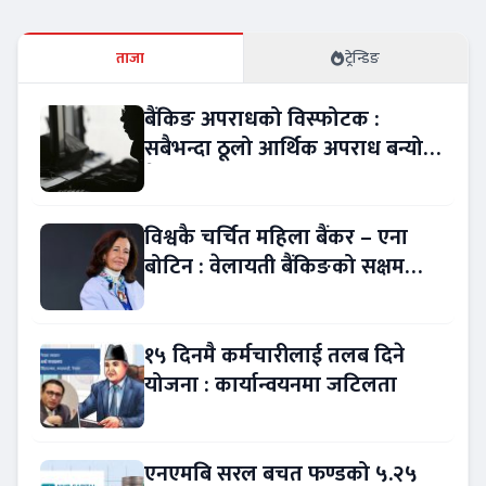
ताजा
ट्रेन्डिङ
बैंकिङ अपराधको विस्फोटक :
सबैभन्दा ठूलो आर्थिक अपराध बन्यो
बैंकिङ कसुर
विश्वकै चर्चित महिला बैंकर – एना
बोटिन : वेलायती बैंकिङको सक्षम
नेतृत्व !
१५ दिनमै कर्मचारीलाई तलब दिने
योजना : कार्यान्वयनमा जटिलता
एनएमबि सरल बचत फण्डको ५.२५