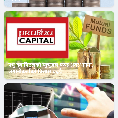
क्यापिटल मार्केट
प्रभु क्यापिटलको म्युचुअल फण्ड अग्रस्थानमा,
लगानीकर्ताको विश्वास बढ्दै
Banner News