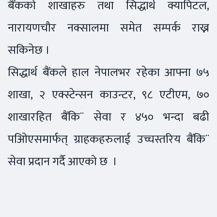
बैंकको शाखाहरु तथा सिद्धार्थ क्यापिटल,
नारायणचौर नक्सालमा समेत सम्पर्क राख्न
सकिनेछ ।
सिद्धार्थ बैंकले हाल नेपालभर रहेका आफ्ना ७५
शाखा, २ एक्स्टेन्सन काउन्टर, ९८ एटीएम, ७०
शाखारहित बैंकि¨ सेवा र ४५० भन्दा बढी
पओिएसमार्फत् ग्राहकहरुलाई उच्चस्तरिय बैंकि¨
सेवा प्रदान गर्दै आएको छ ।