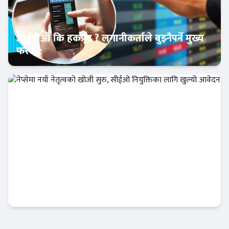
आईपीओ कि हकप्रद ? लगानीकर्ताले बुझ्नैपर्ने मुख्य
फरक :
क्यापिटल मार्केट
नेप्सेमा नयाँ नेतृत्वको खोजी सुरु, सीईओ नियुक्तिका
लागि खुल्यो आवेदन
अर्थतन्त्र