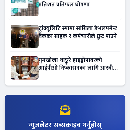
प्रतिशत प्रतिफल घोषणा
ट्रांक्यूलिटि स्पामा सांग्रिला डेभलपमेन्ट
वैंकका ग्राहक र कर्मचारीले छुट पाउने
गुमखोला थाङ्कुरे हाइड्रोपावरको
आईपीओ निष्कासनका लागि आरबीबी
मर्चेन्ट नियुक्त
न्युजलेटर सब्सक्राइब गर्नुहोस्