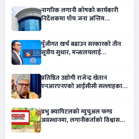
नागरिक लगानी कोषको कार्यकारी
निर्देशकमा पाँच जना अन्तिम
प्रतिस्पर्धामा
पुँजीगत खर्च बढाउन सरकारको तीन
सूत्रीय सुधार, मन्त्रालयलाई
रकमान्तरको अधिकार
प्रतिष्ठित उद्योगी राजेन्द्र खेतान
एनआरएनएको आईसीसी सल्लाहकार
नियुक्त
प्रभु क्यापिटलको म्युचुअल फण्ड
अग्रस्थानमा, लगानीकर्ताको विश्वास
बढ्दै