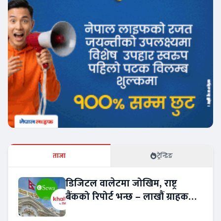
ताजा
ट्रेन्डिङ
डिजिटल वालेटमा जोखिम, राष्ट्र
बैंकको रिपोर्ट भन्छ – लाखौं ग्राहकको
विवरण अप्रमाणित !