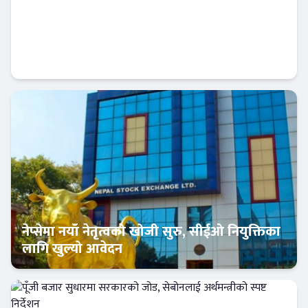
आईपीओ कि हकप्रद ? लगानीकर्ताले बुझ्नैपर्ने मुख्य
फरक :
क्यापिटल मार्केट
नेप्सेमा नयाँ नेतृत्वको खोजी सुरु, सीईओ नियुक्तिका
लागि खुल्यो आवेदन
अर्थतन्त्र