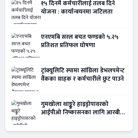
१५ दिनमै कर्मचारीलाई तलब दिने
योजना : कार्यान्वयनमा जटिलता
एनएमबि सरल बचत फण्डको ५.२५
प्रतिशत प्रतिफल घोषणा
ट्रांक्यूलिटि स्पामा सांग्रिला डेभलपमेन्ट
वैंकका ग्राहक र कर्मचारीले छुट पाउने
गुमखोला थाङ्कुरे हाइड्रोपावरको
आईपीओ निष्कासनका लागि आरबीबी
मर्चेन्ट नियुक्त