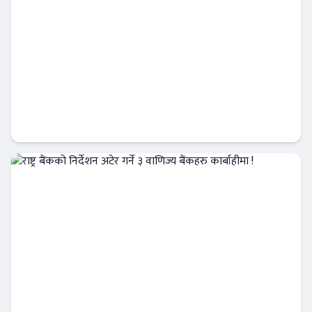
राष्ट्र बैंकको स्वायत्ततामाथि नयाँ बहस : मन्त्रिपरिषद्
हावी हुने संकेत !
आजको विशेष
राष्ट्र बैंकको निर्देशन अटेर गर्ने ३ वाणिज्य बैंकहरु