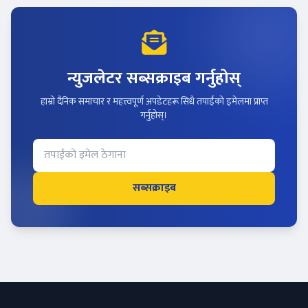
न्युजलेटर सब्सक्राइब गर्नुहोस्
हाम्रो दैनिक समाचार र महत्त्वपूर्ण अपडेटहरू सिधै तपाईंको इमेलमा प्राप्त
गर्नुहोस्।
सब्सक्राइब