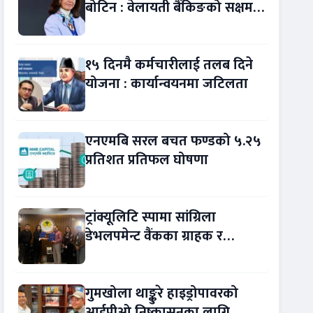
बोटिन : वेलायती बैंकिङको सक्षम
नेतृत्व !
१५ दिनमै कर्मचारीलाई तलब दिने
योजना : कार्यान्वयनमा जटिलता
एनएमबि सरल बचत फण्डको ५.२५
प्रतिशत प्रतिफल घोषणा
ट्रांक्यूलिटि स्पामा सांग्रिला
डेभलपमेन्ट वैंकका ग्राहक र
कर्मचारीले छुट पाउने
गुमखोला थाङ्कुरे हाइड्रोपावरको
आईपीओ निष्कासनका लागि