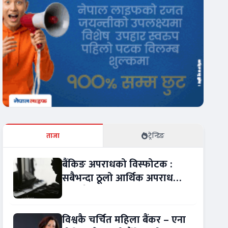
ताजा
ट्रेन्डिङ
बैंकिङ अपराधको विस्फोटक :
सबैभन्दा ठूलो आर्थिक अपराध
बन्यो बैंकिङ कसुर
विश्वकै चर्चित महिला बैंकर – एना