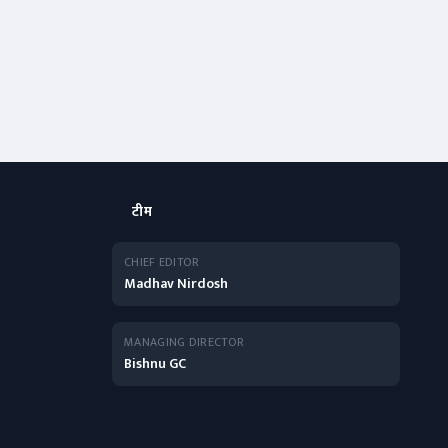
टीम
CHIEF EDITOR
Madhav Nirdosh
MANAGING DIRECTOR
Bishnu GC