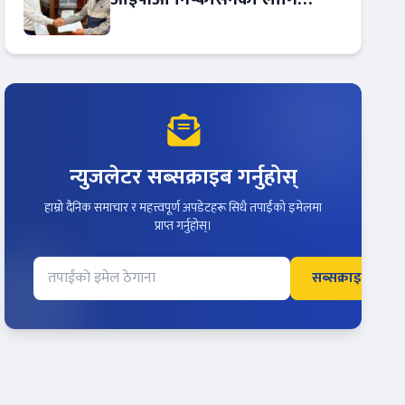
आरबीबी मर्चेन्ट नियुक्त
न्युजलेटर सब्सक्राइब गर्नुहोस्
हाम्रो दैनिक समाचार र महत्त्वपूर्ण अपडेटहरू सिधै तपाईंको इमेलमा
प्राप्त गर्नुहोस्।
सब्सक्राइब