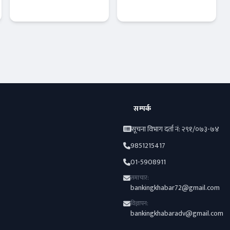
नयाँ बहस :
३ वाणिज्य बैंकहरु
मन्त्रिपरिषद् हावी
कार्बाहीमा !
हुने संकेत !
आजको विशेष
Banner News
सम्पर्क
सूचना विभाग दर्ता नं: २९१/०७३-७४
9851215417
01-5908911
समाचार:
bankingkhabar72@gmail.com
विज्ञापन:
bankingkhabaradv@gmail.com