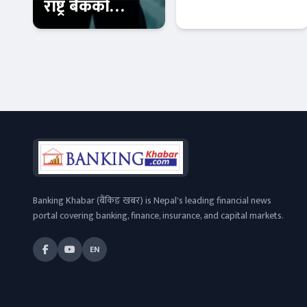
राष्ट्र बैंकको
अन्योलले
कारबाहीमा ९
मुलुकको
वाणिज्य बैंक
अर्थतन्त्रमा गम्भीर
आजको विशेष
Banner News
असर पार्ने
Banking Khabar (बैंकिङ खबर) is Nepal's leading financial news
portal covering banking, finance, insurance, and capital markets.
EN