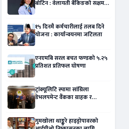
बोटिन : वेलायती बैंकिङको सक्षम
नेतृत्व !
१५ दिनमै कर्मचारीलाई तलब दिने
योजना : कार्यान्वयनमा जटिलता
एनएमबि सरल बचत फण्डको ५.२५
प्रतिशत प्रतिफल घोषणा
ट्रांक्यूलिटि स्पामा सांग्रिला
डेभलपमेन्ट वैंकका ग्राहक र
कर्मचारीले छुट पाउने
गुमखोला थाङ्कुरे हाइड्रोपावरको
आईपीओ निष्कासनका लागि