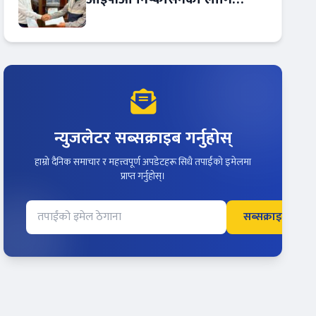
आरबीबी मर्चेन्ट नियुक्त
न्युजलेटर सब्सक्राइब गर्नुहोस्
हाम्रो दैनिक समाचार र महत्त्वपूर्ण अपडेटहरू सिधै तपाईंको इमेलमा
प्राप्त गर्नुहोस्।
सब्सक्राइब