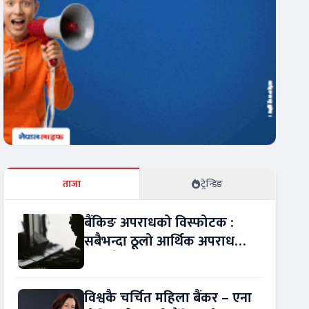
ताजा
ट्रेन्डिङ
बैंकिङ अपराधको विस्फोटक :
सबैभन्दा ठूलो आर्थिक अपराध
बन्यो बैंकिङ कसुर
विश्वकै चर्चित महिला बैंकर – एना