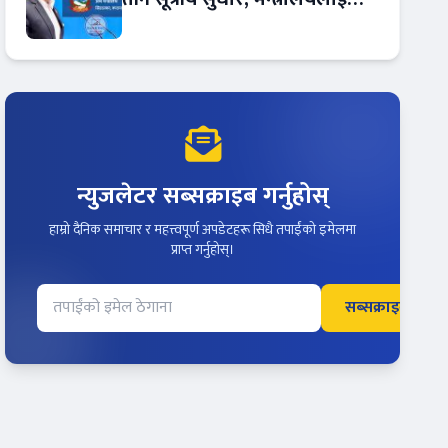
रकमान्तरको अधिकार
न्युजलेटर सब्सक्राइब गर्नुहोस्
हाम्रो दैनिक समाचार र महत्त्वपूर्ण अपडेटहरू सिधै तपाईंको इमेलमा
प्राप्त गर्नुहोस्।
सब्सक्राइब