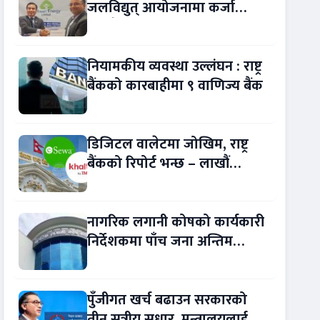
जलविद्युत् आयोजनामा कर्जा
सम्झौता
नियामकीय व्यवस्था उल्लंघन : राष्ट्र
बैंकको कारबाहीमा ९ वाणिज्य बैंक
डिजिटल वालेटमा जोखिम, राष्ट्र
बैंकको रिपोर्ट भन्छ – लाखौं
ग्राहकको विवरण अप्रमाणित !
नागरिक लगानी कोषको कार्यकारी
निर्देशकमा पाँच जना अन्तिम
प्रतिस्पर्धामा
पुँजीगत खर्च बढाउन सरकारको
तीन सूत्रीय सुधार, मन्त्रालयलाई