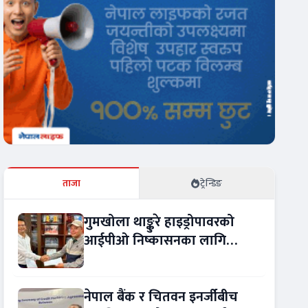
ताजा
ट्रेन्डिङ
गुमखोला थाङ्कुरे हाइड्रोपावरको
आईपीओ निष्कासनका लागि
आरबीबी मर्चेन्ट नियुक्त
नेपाल बैंक र चितवन इनर्जीबीच