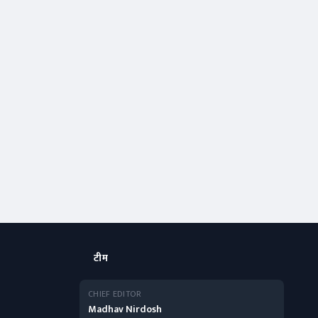
टीम
CHIEF EDITOR
Madhav Nirdosh