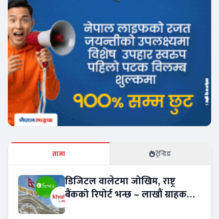
ताजा
ट्रेन्डिङ
डिजिटल वालेटमा जोखिम, राष्ट्र
बैंकको रिपोर्ट भन्छ – लाखौं ग्राहकको
विवरण अप्रमाणित !