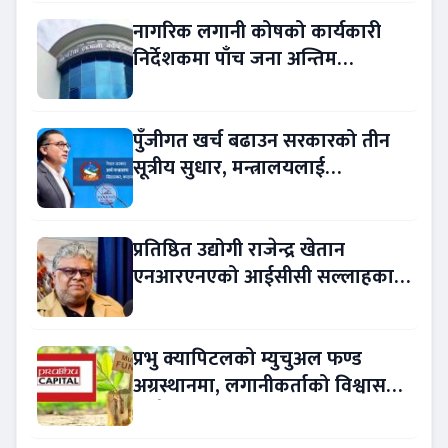
नागरिक लगानी कोषको कार्यकारी
निर्देशकमा पाँच जना अन्तिम
प्रतिस्पर्धामा
पुँजीगत खर्च बढाउन सरकारको तीन
सूत्रीय सुधार, मन्त्रालयलाई
रकमान्तरको अधिकार
प्रतिष्ठित उद्योगी राजेन्द्र खेतान
एनआरएनएको आईसीसी सल्लाहकार
नियुक्त
प्रभु क्यापिटलको म्युचुअल फण्ड
अग्रस्थानमा, लगानीकर्ताको विश्वास
बढ्दै