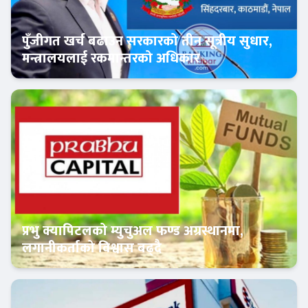
पुँजीगत खर्च बढाउन सरकारको तीन सूत्रीय सुधार,
मन्त्रालयलाई रकमान्तरको अधिकार
Banner News
प्रभु क्यापिटलको म्युचुअल फण्ड अग्रस्थानमा,
लगानीकर्ताको विश्वास बढ्दै
Banner News