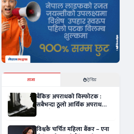
ताजा
ट्रेन्डिङ
बैंकिङ अपराधको विस्फोटक :
सबैभन्दा ठूलो आर्थिक अपराध
बन्यो बैंकिङ कसुर
विश्वकै चर्चित महिला बैंकर – एना