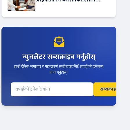
आरबीबी मर्चेन्ट नियुक्त
न्युजलेटर सब्सक्राइब गर्नुहोस्
हाम्रो दैनिक समाचार र महत्त्वपूर्ण अपडेटहरू सिधै तपाईंको इमेलमा
प्राप्त गर्नुहोस्।
सब्सक्राइब