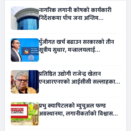
नागरिक लगानी कोषको कार्यकारी
निर्देशकमा पाँच जना अन्तिम
प्रतिस्पर्धामा
पुँजीगत खर्च बढाउन सरकारको तीन
सूत्रीय सुधार, मन्त्रालयलाई
रकमान्तरको अधिकार
प्रतिष्ठित उद्योगी राजेन्द्र खेतान
एनआरएनएको आईसीसी सल्लाहकार
नियुक्त
प्रभु क्यापिटलको म्युचुअल फण्ड
अग्रस्थानमा, लगानीकर्ताको विश्वास
बढ्दै