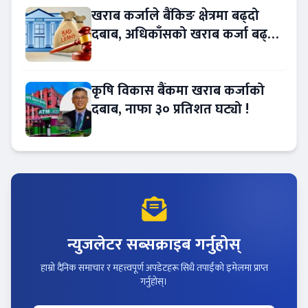
खराब कर्जाले बैंकिङ क्षेत्रमा बढ्दो
दबाब, अधिकाँसको खराब कर्जा बढ्दो
!
कृषि विकास बैंकमा खराब कर्जाको
दबाब, नाफा ३० प्रतिशत घट्यो !
न्युजलेटर सब्सक्राइब गर्नुहोस्
हाम्रो दैनिक समाचार र महत्त्वपूर्ण अपडेटहरू सिधै तपाईंको इमेलमा प्राप्त
गर्नुहोस्।