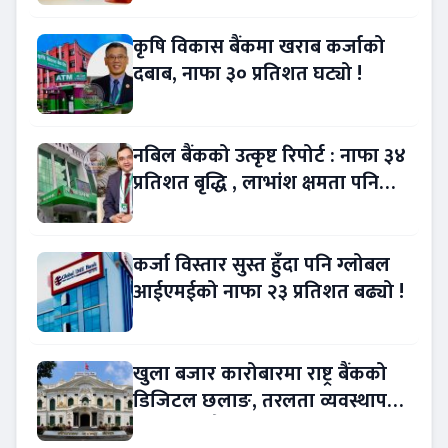
कृषि विकास बैंकमा खराब कर्जाको
दबाब, नाफा ३० प्रतिशत घट्यो !
नबिल बैंकको उत्कृष्ट रिपोर्ट : नाफा ३४
प्रतिशत बृद्धि , लाभांश क्षमता पनि
बढ्यो !
कर्जा विस्तार सुस्त हुँदा पनि ग्लोबल
आईएमईको नाफा २३ प्रतिशत बढ्यो !
खुला बजार कारोबारमा राष्ट्र बैंकको
डिजिटल छलाङ, तरलता व्यवस्थापन
थप प्रविधिमैत्री