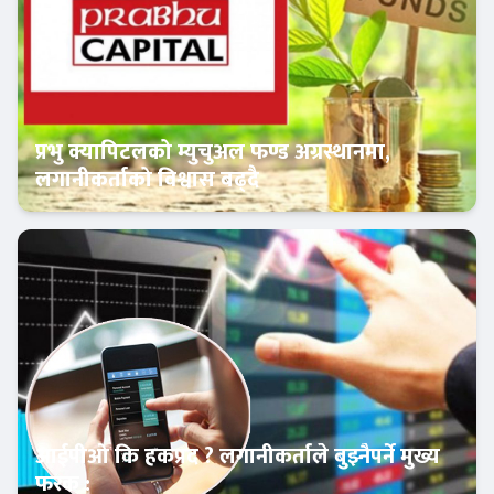
प्रभु क्यापिटलको म्युचुअल फण्ड अग्रस्थानमा,
लगानीकर्ताको विश्वास बढ्दै
Banner News
आईपीओ कि हकप्रद ? लगानीकर्ताले बुझ्नैपर्ने मुख्य
फरक :