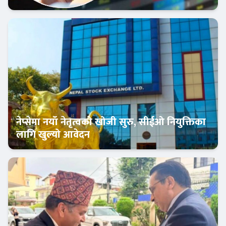
क्यापिटल मार्केट
नेप्सेमा नयाँ नेतृत्वको खोजी सुरु, सीईओ नियुक्तिका
लागि खुल्यो आवेदन
अर्थतन्त्र