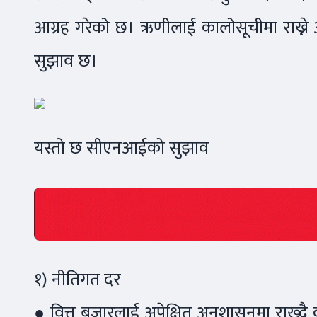
आग्रह गरेको छ। ऋणीलाई कालोसूचीमा राख्न
सुझाव छ।
यस्तो छ सीएनआईको सुझाव
१) नीतिगत दर
● वित्त बजारलाई अपेक्षित अनुशासनमा राख्दै कर्ज