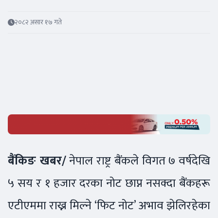
२०८२ असार १७ गते
बैंकिङ खबर/
नेपाल राष्ट्र बैंकले विगत ७ वर्षदेखि
५ सय र १ हजार दरका नोट छाप्न नसक्दा बैंकहरू
एटीएममा राख्न मिल्ने ‘फिट नोट’ अभाव झेलिरहेका