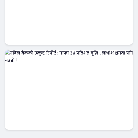
कृषि विकास बैंकमा खराब कर्जाको दबाब, नाफा ३०
प्रतिशत घट्यो !
Banner News
नबिल बैंकको उत्कृष्ट रिपोर्ट : नाफा ३४ प्रतिशत बृद्धि
, लाभांश क्षमता पनि बढ्यो !
Banner News