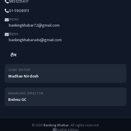
9851215417
01-5908911
समाचार:
bankingkhabar72@gmail.com
विज्ञापन:
bankingkhabaradv@gmail.com
टीम
CHIEF EDITOR
Madhav Nirdosh
MANAGING DIRECTOR
Bishnu GC
© 2026
Banking Khabar
. All rights reserved.
English Edition