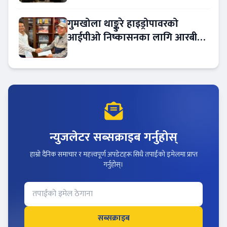
गुमखोला थाङ्कुरे हाइड्रोपावरको
आईपीओ निष्कासनका लागि आरबीबी
मर्चेन्ट नियुक्त
न्युजलेटर सब्सक्राइब गर्नुहोस्
हाम्रो दैनिक समाचार र महत्त्वपूर्ण अपडेटहरू सिधै तपाईंको इमेलमा प्राप्त
गर्नुहोस्।
सब्सक्राइब