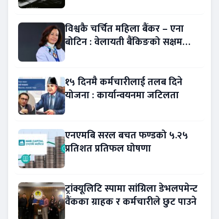
बैंकिङ कसुर
विश्वकै चर्चित महिला बैंकर – एना
बोटिन : वेलायती बैंकिङको सक्षम
नेतृत्व !
१५ दिनमै कर्मचारीलाई तलब दिने
योजना : कार्यान्वयनमा जटिलता
एनएमबि सरल बचत फण्डको ५.२५
प्रतिशत प्रतिफल घोषणा
ट्रांक्यूलिटि स्पामा सांग्रिला डेभलपमेन्ट
वैंकका ग्राहक र कर्मचारीले छुट पाउने