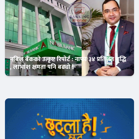
नबिल बैंकको उत्कृष्ट रिपोर्ट : नाफा ३४ प्रतिशत बृद्धि
, लाभांश क्षमता पनि बढ्यो !
Banner News