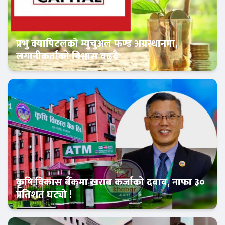
प्रभु क्यापिटलको म्युचुअल फण्ड अग्रस्थानमा,
लगानीकर्ताको विश्वास बढ्दै
Banner News
कृषि विकास बैंकमा खराब कर्जाको दबाब, नाफा ३०
प्रतिशत घट्यो !
Banner News