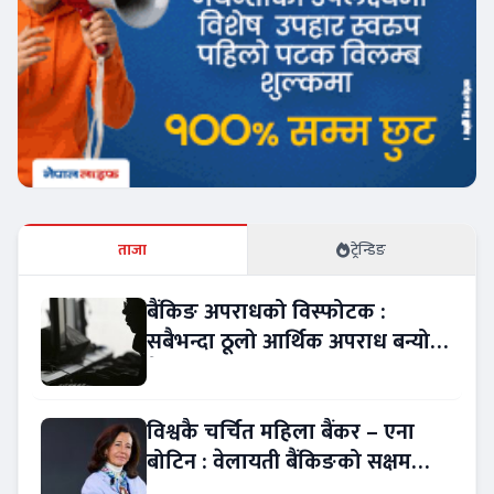
ताजा
ट्रेन्डिङ
बैंकिङ अपराधको विस्फोटक :
सबैभन्दा ठूलो आर्थिक अपराध बन्यो
बैंकिङ कसुर
विश्वकै चर्चित महिला बैंकर – एना
बोटिन : वेलायती बैंकिङको सक्षम
नेतृत्व !