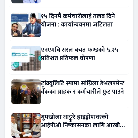
१५ दिनमै कर्मचारीलाई तलब दिने
योजना : कार्यान्वयनमा जटिलता
एनएमबि सरल बचत फण्डको ५.२५
प्रतिशत प्रतिफल घोषणा
ट्रांक्यूलिटि स्पामा सांग्रिला डेभलपमेन्ट
वैंकका ग्राहक र कर्मचारीले छुट पाउने
गुमखोला थाङ्कुरे हाइड्रोपावरको
आईपीओ निष्कासनका लागि आरबीबी
मर्चेन्ट नियुक्त