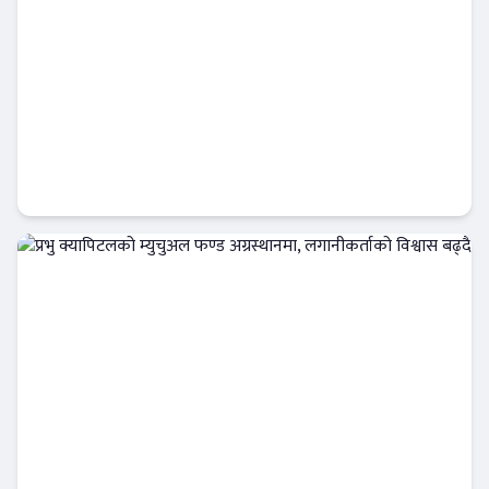
नागरिक लगानी कोषको कार्यकारी निर्देशकमा पाँच
जना अन्तिम प्रतिस्पर्धामा
Banner News
प्रभु क्यापिटलको म्युचुअल फण्ड अग्रस्थानमा,
लगानीकर्ताको विश्वास बढ्दै