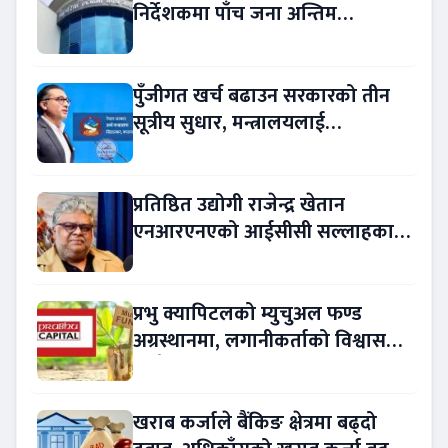
निर्देशकमा पाँच जना अन्तिम
प्रतिस्पर्धामा
पुँजीगत खर्च बढाउन सरकारको तीन
सूत्रीय सुधार, मन्त्रालयलाई
रकमान्तरको अधिकार
प्रतिष्ठित उद्योगी राजेन्द्र खेतान
एनआरएनएको आईसीसी सल्लाहकार
नियुक्त
प्रभु क्यापिटलको म्युचुअल फण्ड
अग्रस्थानमा, लगानीकर्ताको विश्वास
बढ्दै
खराब कर्जाले बैंकिङ क्षेत्रमा बढ्दो