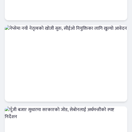
आईपीओ कि हकप्रद ? लगानीकर्ताले बुझ्नैपर्ने मुख्य
फरक :
क्यापिटल मार्केट
नेप्सेमा नयाँ नेतृत्वको खोजी सुरु, सीईओ नियुक्तिका
लागि खुल्यो आवेदन
अर्थतन्त्र