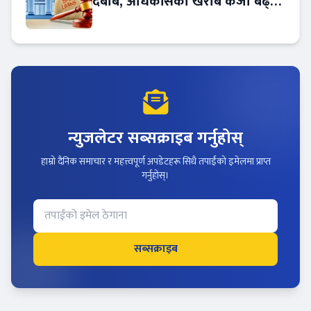
दबाब, अधिकाँसको खराब कर्जा बढ्दो
!
न्युजलेटर सब्सक्राइब गर्नुहोस्
हाम्रो दैनिक समाचार र महत्त्वपूर्ण अपडेटहरू सिधै तपाईंको इमेलमा प्राप्त
गर्नुहोस्।
सब्सक्राइब