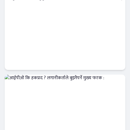
प्रभु क्यापिटलको म्युचुअल फण्ड अग्रस्थानमा,
लगानीकर्ताको विश्वास बढ्दै
Banner News