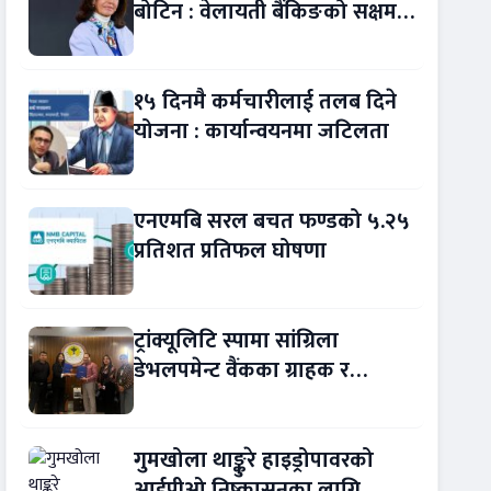
बोटिन : वेलायती बैंकिङको सक्षम
नेतृत्व !
१५ दिनमै कर्मचारीलाई तलब दिने
योजना : कार्यान्वयनमा जटिलता
एनएमबि सरल बचत फण्डको ५.२५
प्रतिशत प्रतिफल घोषणा
ट्रांक्यूलिटि स्पामा सांग्रिला
डेभलपमेन्ट वैंकका ग्राहक र
कर्मचारीले छुट पाउने
गुमखोला थाङ्कुरे हाइड्रोपावरको
आईपीओ निष्कासनका लागि