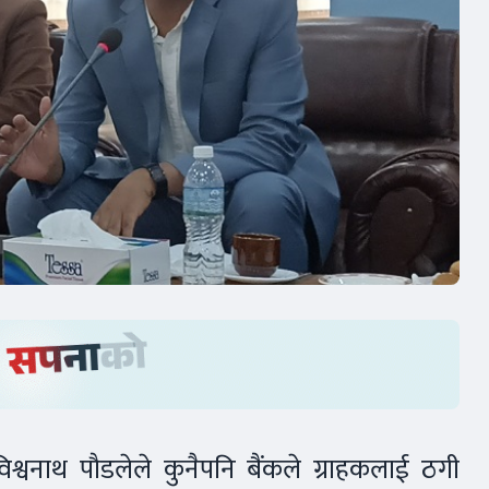
.विश्वनाथ पौडलेले कुनैपनि बैंकले ग्राहकलाई ठगी