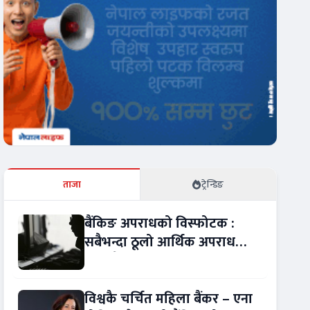
ताजा
ट्रेन्डिङ
बैंकिङ अपराधको विस्फोटक :
सबैभन्दा ठूलो आर्थिक अपराध
बन्यो बैंकिङ कसुर
विश्वकै चर्चित महिला बैंकर – एना