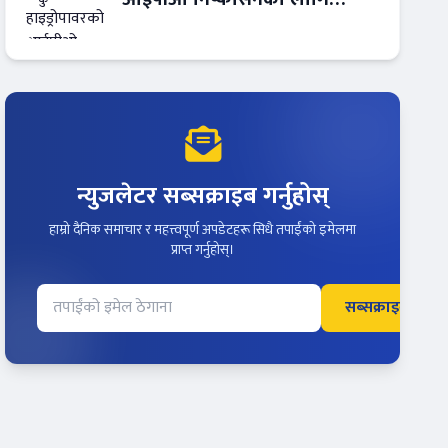
आरबीबी मर्चेन्ट नियुक्त
न्युजलेटर सब्सक्राइब गर्नुहोस्
हाम्रो दैनिक समाचार र महत्त्वपूर्ण अपडेटहरू सिधै तपाईंको इमेलमा
प्राप्त गर्नुहोस्।
सब्सक्राइब