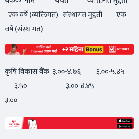
बैंकको नाम बचत व्यक्तिगत मुद्दती
एक वर्षे (व्यक्तिगत) संस्थागत मुद्दती एक
वर्षे (संस्थागत)
कृषि विकास बैंक ३.००-४.७६ ३.००-५.४५
३.५० ३.००-४.४५
३.००