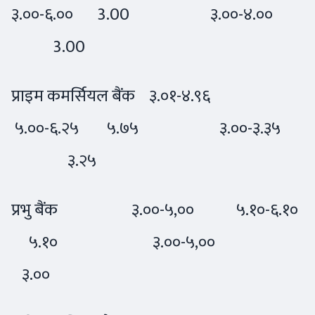
३.००-६.०० 3.00 ३.००-४.००
3.00
प्राइम कमर्सियल बैंक ३.०१-४.९६
५.००-६.२५ ५.७५ ३.००-३.३५
३.२५
प्रभु बैंक ३.००-५,०० ५.१०-६.१०
५.१० ३.००-५,००
३.००