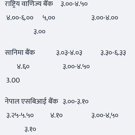
राष्ट्रिय वाणिज्य बैंक ३.००-४.५०
४.००-६.०० ५,०० ३.००-४.००
३.००
सानिमा बैंक ३.०३-४.०३ ३.३०-६.३३
४.६० ३.००-४.५०
3.00
नेपाल एसबिआई बैंक ३.००-३.१०
३.२५-५.५० ४.१० ३.००-४,५०
३.१०