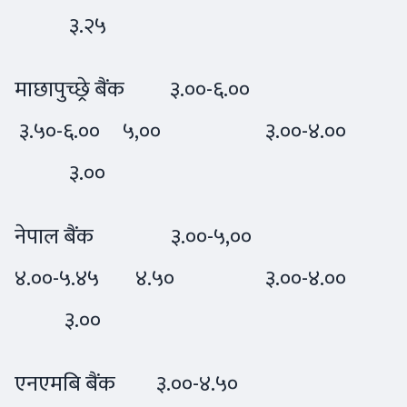
३.२५
माछापुच्छ्रे बैंक ३.००-६.००
३.५०-६.०० ५,०० ३.००-४.००
३.००
नेपाल बैंक ३.००-५,००
४.००-५.४५ ४.५० ३.००-४.००
३.००
एनएमबि बैंक ३.००-४.५०