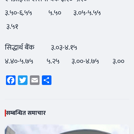
३.५०-६.५५ ५.५० ३.०५-५.५५
३.५१
सिद्धार्थ बैंक ३.०३-४.१५
४.४०-५.७५ ५.२५ ३.००-४.७५ ३.००
Facebook
Twitter
Email
Share
सम्बन्धित समाचार