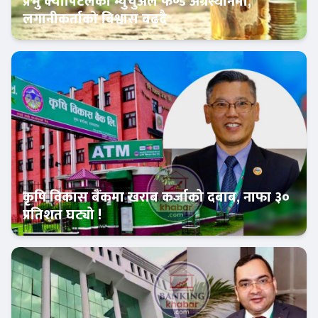
प्रभु क्यापिटलको म्युचुअल फण्ड अग्रस्थानमा,
लगानीकर्ताको विश्वास बढ्दै
Banner News
कृषि विकास बैंकमा खराब कर्जाको दबाब, नाफा ३०
प्रतिशत घट्यो !
Banner News