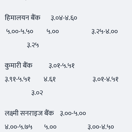
हिमालयन बैंक ३.०४-४.६०
५.००-५.५० ५.०० ३.२५-४.००
३.२५
कुमारी बैंक ३.०१-५.५१
३.९१-५.५१ ४.६१ ३.०१-४.५१
३.०२
लक्ष्मी सनराइज बैंक ३.००-५.००
४.००-५.७५ ५.०० ३.००-४.५०