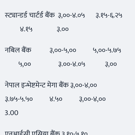
स्ट्यान्डर्ड चार्टर्ड बैंक ३,००-४.०५ ३.१५-६.२५
४.१५ ३.००
नबिल बैंक ३,००-५,०० ५,००-५.७५
५,०० ३.००-४.०५ ३,००
नेपाल इन्भेष्टमेन्ट मेगा बैंक ३,००-४,००
३.७५-५.५० ४.५० ३,००-४,००
3.00
एनआईसी एसिया बैंक ३.१०-५.१०