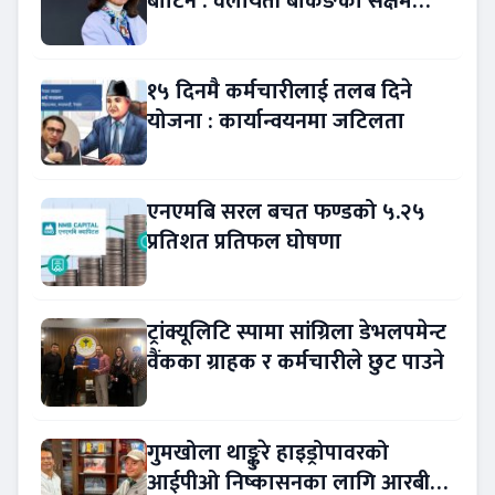
बोटिन : वेलायती बैंकिङको सक्षम
नेतृत्व !
१५ दिनमै कर्मचारीलाई तलब दिने
योजना : कार्यान्वयनमा जटिलता
एनएमबि सरल बचत फण्डको ५.२५
प्रतिशत प्रतिफल घोषणा
ट्रांक्यूलिटि स्पामा सांग्रिला डेभलपमेन्ट
वैंकका ग्राहक र कर्मचारीले छुट पाउने
गुमखोला थाङ्कुरे हाइड्रोपावरको
आईपीओ निष्कासनका लागि आरबीबी