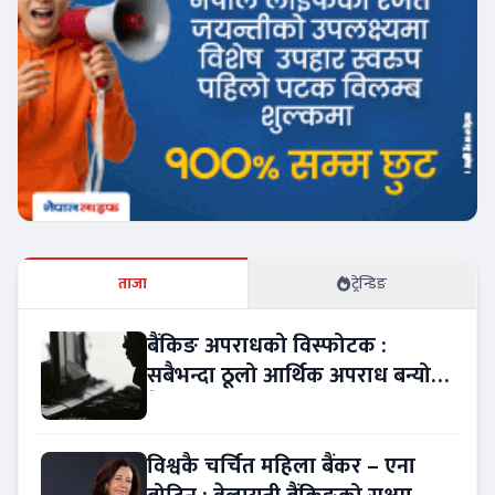
ताजा
ट्रेन्डिङ
बैंकिङ अपराधको विस्फोटक :
सबैभन्दा ठूलो आर्थिक अपराध बन्यो
बैंकिङ कसुर
विश्वकै चर्चित महिला बैंकर – एना