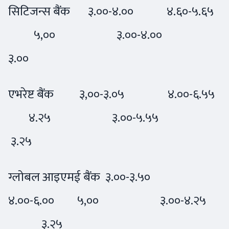
सिटिजन्स बैंक ३.००-४.०० ४.६०-५.६५
५,०० ३.००-४.००
३.००
एभरेष्ट बैंक ३,००-३.०५ ४.००-६.५५
४.२५ ३.००-५.५५
३.२५
ग्लोबल आइएमई बैंक ३.००-३.५०
४.००-६.०० ५,०० ३.००-४.२५
३.२५