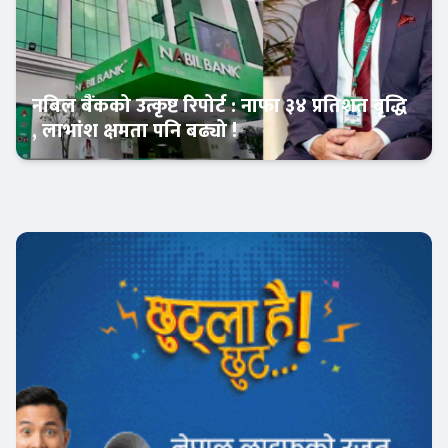
नबिल बैंकको उत्कृष्ट रिपोर्ट : नाफा ३४ प्रतिशत बृद्धि
, लाभांश क्षमता पनि बढ्यो !
Banner News