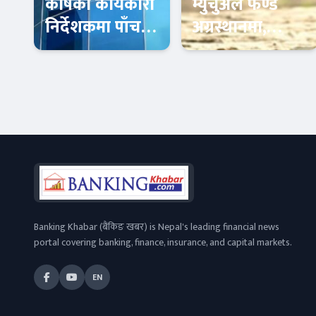
कोषको कार्यकारी
म्युचुअल फण्ड
निर्देशकमा पाँच
अग्रस्थानमा,
जना अन्तिम
लगानीकर्ताको
प्रतिस्पर्धामा
विश्वास बढ्दै
Banner News
Banner News
Banking Khabar (बैंकिङ खबर) is Nepal's leading financial news
portal covering banking, finance, insurance, and capital markets.
EN