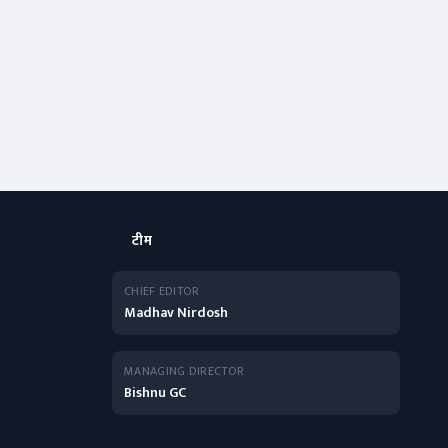
टीम
CHIEF EDITOR
Madhav Nirdosh
MANAGING DIRECTOR
Bishnu GC