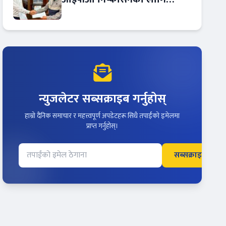
आरबीबी मर्चेन्ट नियुक्त
न्युजलेटर सब्सक्राइब गर्नुहोस्
हाम्रो दैनिक समाचार र महत्त्वपूर्ण अपडेटहरू सिधै तपाईंको इमेलमा
प्राप्त गर्नुहोस्।
सब्सक्राइब