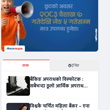
ताजा
ट्रेन्डिङ
बैंकिङ अपराधको विस्फोटक :
सबैभन्दा ठूलो आर्थिक अपराध
बन्यो बैंकिङ कसुर
विश्वकै चर्चित महिला बैंकर – एना