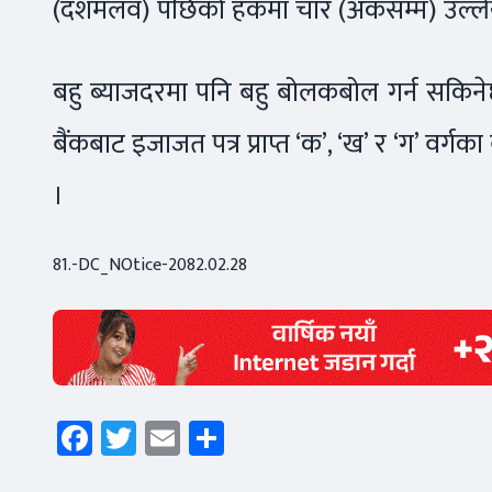
(दशमलव) पछिको हकमा चार (अंकसम्म) उल्लेख ग
बहु ब्याजदरमा पनि बहु बोलकबोल गर्न सकिने
बैंकबाट इजाजत पत्र प्राप्त ‘क’, ‘ख’ र ‘ग’ वर्गक
।
81.-DC_NOtice-2082.02.28
Facebook
Twitter
Email
Share