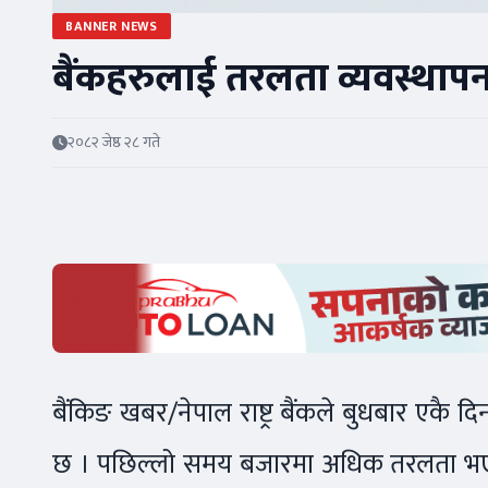
BANNER NEWS
बैंकहरुलाई तरलता व्यवस्थापनमै
२०८२ जेष्ठ २८ गते
बैंकिङ खबर/नेपाल राष्ट्र बैंकले बुधबार एकै द
छ । पछिल्लो समय बजारमा अधिक तरलता भएसँगै र