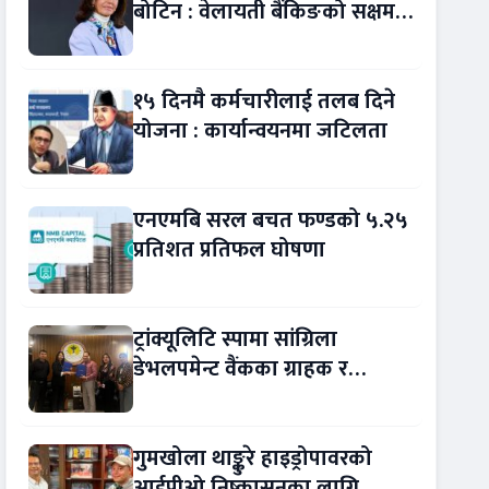
बोटिन : वेलायती बैंकिङको सक्षम
नेतृत्व !
१५ दिनमै कर्मचारीलाई तलब दिने
योजना : कार्यान्वयनमा जटिलता
एनएमबि सरल बचत फण्डको ५.२५
प्रतिशत प्रतिफल घोषणा
ट्रांक्यूलिटि स्पामा सांग्रिला
डेभलपमेन्ट वैंकका ग्राहक र
कर्मचारीले छुट पाउने
गुमखोला थाङ्कुरे हाइड्रोपावरको
आईपीओ निष्कासनका लागि